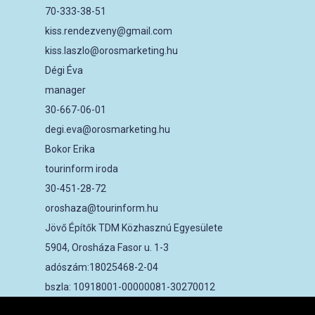
70-333-38-51
kiss.rendezveny@gmail.com
kiss.laszlo@orosmarketing.hu
Dégi Éva
manager
30-667-06-01
degi.eva@orosmarketing.hu
Bokor Erika
tourinform iroda
30-451-28-72
oroshaza@tourinform.hu
Jövő Építők TDM Közhasznú Egyesülete
5904, Orosháza Fasor u. 1-3
adószám:18025468-2-04
bszla: 10918001-00000081-30270012