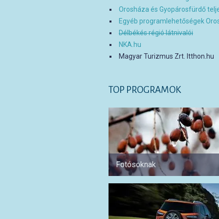
Orosháza és Gyopárosfürdő telj
Egyéb programlehetőségek Oro
Délbékés régió látnivalói
NKA.hu
Magyar Turizmus Zrt. Itthon.hu
TOP PROGRAMOK
Fotósoknak