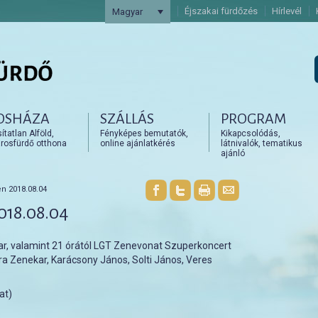
Éjszakai fürdőzés
Hírlevél
Magyar
OSHÁZA
SZÁLLÁS
PROGRAM
artalomra
artalomra
tatlan Alföld,
Fényképes bemutatók,
Kikapcsolódás,
rosfürdő otthona
online ajánlatkérés
látnivalók, tematikus
ajánló
n 2018.08.04
2018.08.04
ar, valamint 21 órától LGT Zenevonat Szuperkoncert
a Zenekar, Karácsony János, Solti János, Veres
at)