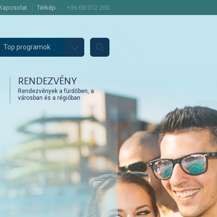
Kapcsolat
Térkép
+36 68/512 260
Top programok
RENDEZVÉNY
Rendezvények a fürdőben, a
városban és a régióban