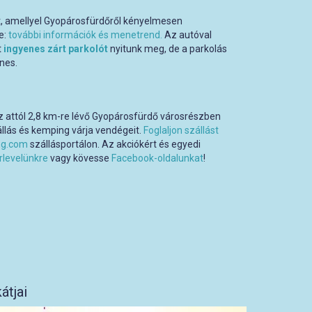
at, amellyel Gyopárosfürdőről kényelmesen
e:
további információk és menetrend.
Az autóval
t
ingyenes zárt parkolót
nyitunk meg, de a parkolás
nes.
 attól 2,8 km-re lévő Gyopárosfürdő városrészben
llás és kemping várja vendégeit.
Foglaljon szállást
ng.com
szállásportálon. Az akciókért és egyedi
írlevelünkre
vagy kövesse
Facebook-oldalunkat
!
átjai