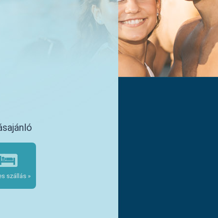
ásajánló
s szállás »