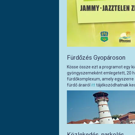
Fürdőzés Gyopároson
Kösse össze ezt a programot egy kia
gyöngyszemeként emlegetett, 20 h
fürdőkomplexum, amely egyszerre
fürdő árairól
itt
tájékozódhatnak ke
Közlekedés, parkolás