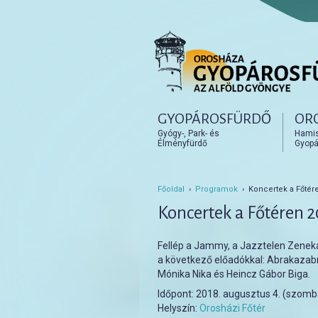
Főmenü
GYOPÁROSFÜRDŐ
OR
Tovább az elsődleges t
Tovább a másodlagos t
Gyógy-, Park- és
Hamisí
Élményfürdő
Gyopá
Főoldal
›
Programok
› Koncertek a Főtére
Koncertek a Főtéren 
Fellép a Jammy, a Jazztelen Zenek
a következő előadókkal: Abrakazabr
Mónika Nika és Heincz Gábor Biga.
Időpont:
2018. augusztus 4. (szomb
Helyszín:
Orosházi Főtér