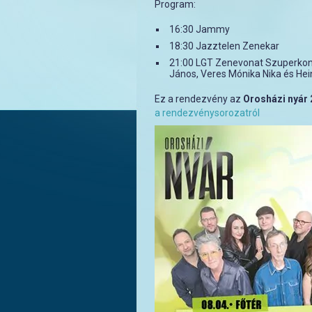
Program:
16:30 Jammy
18:30 Jazztelen Zenekar
21:00 LGT Zenevonat Szuperkonc
János, Veres Mónika Nika és Hei
Ez a rendezvény az
Orosházi nyár
a rendezvénysorozatról