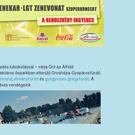
dós lubickolással – várja Önt az Alföld
ektáros ősparkban elterülő Orosháza-Gyopárosfürdő
strand
,
élményfürdő
és
gyógyvizes gyógyfürdő
. A
dves vendégeink.