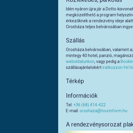
Idén nyáron újra jár a Dotto-kisvon
megközelíthető a program helyszín
érkezőknek a rendezvény ideje alat
Orosháza teljes belvárosában ingye
Szállás
Orosháza belvárosában, valamint az
mintegy 40 hotel, panzió, magánszá
weboldalunkon
, vagy pedig a
Booki
szállásajánlatokért
iratkozzon fel h
Térkép
Információk
Tel:
+36 (68) 414-422
E-mail:
oroshaza@tourinform.hu
A rendezvénysorozat plak