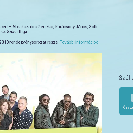
ert – Abrakazabra Zenekar, Karácsony János, Solti
ncz Gábor Biga
 2018
rendezvénysorozat része.
További információk
Száll
Össze