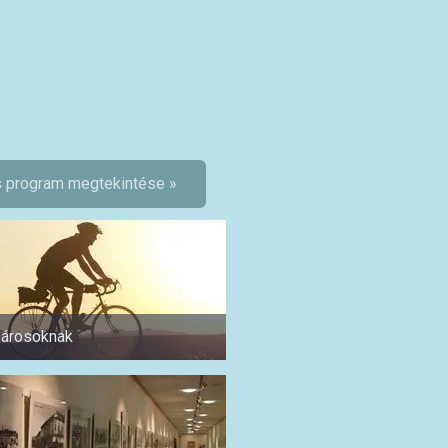
 program megtekintése »
árosoknak
Pároknak