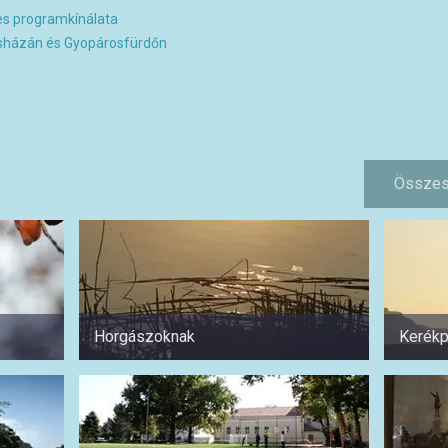
es programkínálata
sházán és Gyopárosfürdőn
Összes
Horgászoknak
Kerékp