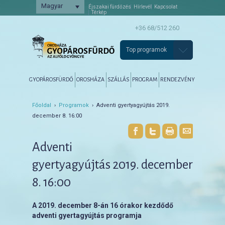
Magyar
Éjszakai fürdőzés
Hírlevél
Kapcsolat
Térkép
+36 68/512 260
Top programok
Főmenü
Tovább az elsődleges tartalomra
Tovább a másodlagos tartalomra
GYOPÁROSFÜRDŐ
OROSHÁZA
SZÁLLÁS
PROGRAM
RENDEZVÉNY
Főoldal
›
Programok
› Adventi gyertyagyújtás 2019.
december 8. 16:00
Adventi
gyertyagyújtás 2019. december
8. 16:00
A 2019. december 8-án 16 órakor kezdődő
adventi gyertagyújtás programja