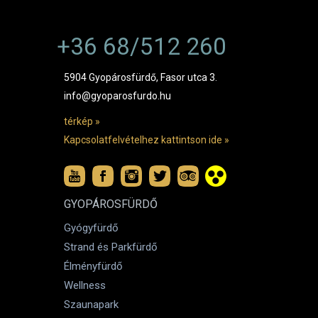
+36 68/512 260
5904 Gyopárosfürdő, Fasor utca 3.
info@gyoparosfurdo.hu
térkép »
Kapcsolatfelvételhez kattintson ide »
GYOPÁROSFÜRDŐ
Gyógyfürdő
Strand és Parkfürdő
Élményfürdő
Wellness
Szaunapark