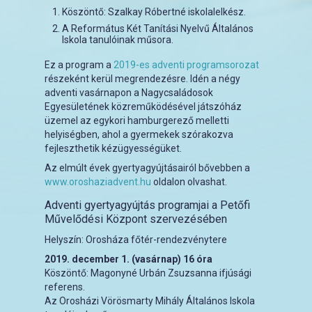
Köszöntő: Szalkay Róbertné iskolalelkész.
A Református Két Tanítási Nyelvű Általános
Iskola tanulóinak műsora.
Ez a program a
2019-es adventi programsorozat
részeként kerül megrendezésre. Idén a négy
adventi vasárnapon a Nagycsaládosok
Egyesületének közreműködésével játszóház
üzemel az egykori hamburgerező melletti
helyiségben, ahol a gyermekek szórakozva
fejleszthetik kézügyességüket.
Az elmúlt évek gyertyagyújtásairól bővebben a
www.oroshaziadvent.hu
oldalon olvashat.
Adventi gyertyagyújtás programjai a Petőfi
Művelődési Központ szervezésében
Helyszín: Orosháza főtér-rendezvénytere
2019. december 1. (vasárnap) 16 óra
Köszöntő: Magonyné Urbán Zsuzsanna ifjúsági
referens.
Az Orosházi Vörösmarty Mihály Általános Iskola