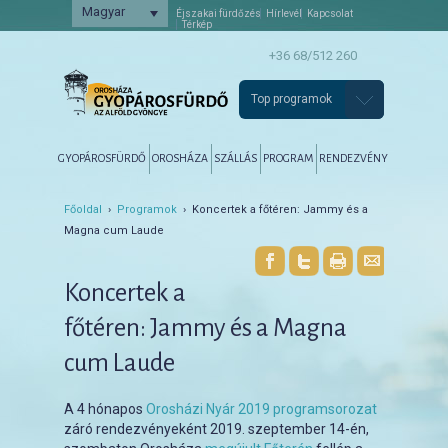
Magyar
Éjszakai fürdőzés
Hírlevél
Kapcsolat
Térkép
+36 68/512 260
Top programok
Főmenü
Tovább az elsődleges tartalomra
Tovább a másodlagos tartalomra
GYOPÁROSFÜRDŐ
OROSHÁZA
SZÁLLÁS
PROGRAM
RENDEZVÉNY
Főoldal
›
Programok
› Koncertek a főtéren: Jammy és a
Magna cum Laude
Koncertek a
főtéren: Jammy és a Magna
cum Laude
A 4 hónapos
Orosházi Nyár 2019 programsorozat
záró rendezvényeként 2019. szeptember 14-én,