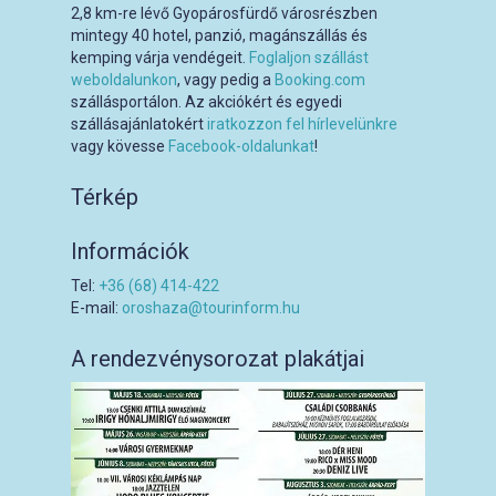
2,8 km-re lévő Gyopárosfürdő városrészben
mintegy 40 hotel, panzió, magánszállás és
kemping várja vendégeit.
Foglaljon szállást
weboldalunkon
, vagy pedig a
Booking.com
szállásportálon. Az akciókért és egyedi
szállásajánlatokért
iratkozzon fel hírlevelünkre
vagy kövesse
Facebook-oldalunkat
!
Térkép
Információk
Tel:
+36 (68) 414-422
E-mail:
oroshaza@tourinform.hu
A rendezvénysorozat plakátjai