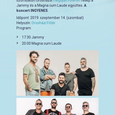
szombaton Orosháza
megújult Főterén
fellép a
Jammy és a Magna cum Laude együttes.
A
koncert INGYENES.
Időpont:
2019. szeptember 14. (szombat)
Helyszín:
Orosházi Főtér
Program:
17:30 Jammy
20:00 Magna cum Laude