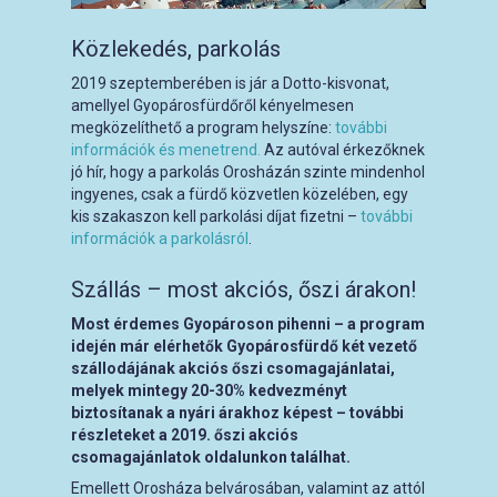
Közlekedés, parkolás
2019 szeptemberében is jár a Dotto-kisvonat,
amellyel Gyopárosfürdőről kényelmesen
megközelíthető a program helyszíne:
további
információk és menetrend.
Az autóval érkezőknek
jó hír, hogy a parkolás Orosházán szinte mindenhol
ingyenes, csak a fürdő közvetlen közelében, egy
kis szakaszon kell parkolási díjat fizetni –
további
információk a parkolásról
.
Szállás – most akciós, őszi árakon!
Most érdemes Gyopároson pihenni – a program
idején már elérhetők Gyopárosfürdő két vezető
szállodájának akciós őszi csomagajánlatai,
melyek mintegy 20-30% kedvezményt
biztosítanak a nyári árakhoz képest – további
részleteket a 2019. őszi akciós
csomagajánlatok oldalunkon találhat.
Emellett Orosháza belvárosában, valamint az attól