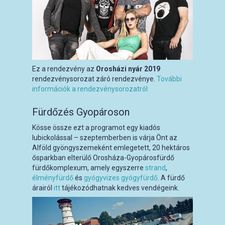
Ez a rendezvény az
Orosházi nyár 2019
rendezvénysorozat záró rendezvénye.
További
információk a rendezvénysorozatról
Fürdőzés Gyopároson
Kösse össze ezt a programot egy kiadós
lubickolással – szeptemberben is várja Önt az
Alföld gyöngyszemeként emlegetett, 20 hektáros
ősparkban elterülő Orosháza-Gyopárosfürdő
fürdőkomplexum, amely egyszerre
strand
,
élményfürdő
és
gyógyvizes gyógyfürdő
. A fürdő
árairól
itt
tájékozódhatnak kedves vendégeink.