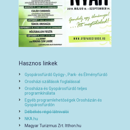
Hasznos linkek
Gyopárosfürdő Gyógy-, Park- és Élményfürdő
Orosházi szállások foglalással
Orosháza és Gyopárosfürdő teljes
programkínálata
Egyéb programlehetőségek Orosházán és
Gyopárosfürdőn
Délbékés régió látnivalói
NKA.hu
Magyar Turizmus Zrt. Itthon.hu