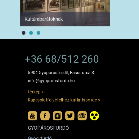
Kultúrabarátoknak
1 hétre
+36 68/512 260
5904 Gyopárosfürdő, Fasor utca 3.
info@gyoparosfurdo.hu
térkép »
Kapcsolatfelvételhez kattintson ide »
GYOPÁROSFÜRDŐ
Gyógyfürdő