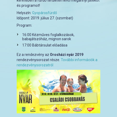
keretében a fürdő területén lévő megannyi játékot
és programot!
Helyszín:
Gyopárosfürdő
Időpont:
2019. július 27. (szombat)
Program:
16:00 Kézműves foglalkozások,
babajátszóház, mignon sarok
17:00 Bábtársulat előadása
Ez a rendezvény az
Orosházi nyár 2019
rendezvénysorozat része.
További információk a
rendezvénysorozatról