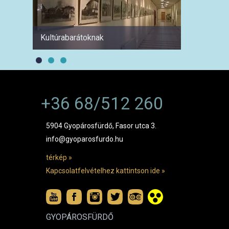
Kultúrabarátoknak
1 hétre
+36 68/512 260
5904 Gyopárosfürdő, Fasor utca 3.
info@gyoparosfurdo.hu
térkép »
Kapcsolatfelvételhez kattintson ide »
GYOPÁROSFÜRDŐ