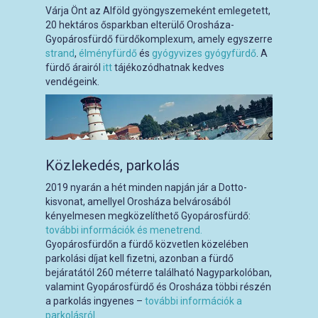
Várja Önt az Alföld gyöngyszemeként emlegetett,
20 hektáros ősparkban elterülő Orosháza-
Gyopárosfürdő fürdőkomplexum, amely egyszerre
strand
,
élményfürdő
és
gyógyvizes gyógyfürdő
. A
fürdő árairól
itt
tájékozódhatnak kedves
vendégeink.
Közlekedés, parkolás
2019 nyarán a hét minden napján jár a Dotto-
kisvonat, amellyel Orosháza belvárosából
kényelmesen megközelíthető Gyopárosfürdő:
további információk és menetrend.
Gyopárosfürdőn a fürdő közvetlen közelében
parkolási díjat kell fizetni, azonban a fürdő
bejáratától 260 méterre található Nagyparkolóban,
valamint Gyopárosfürdő és Orosháza többi részén
a parkolás ingyenes –
további információk a
parkolásról
.