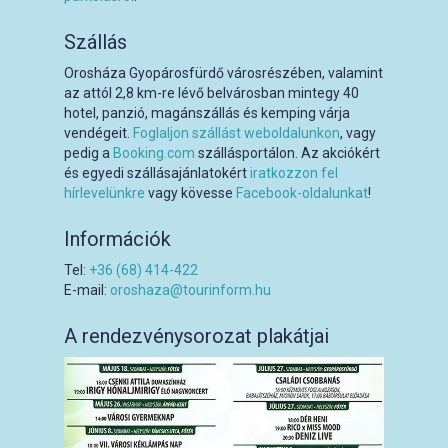
Szállás
Orosháza Gyopárosfürdő városrészében, valamint
az attól 2,8 km-re lévő belvárosban mintegy 40
hotel, panzió, magánszállás és kemping várja
vendégeit.
Foglaljon szállást weboldalunkon
, vagy
pedig a
Booking.com
szállásportálon. Az akciókért
és egyedi szállásajánlatokért
iratkozzon fel
hírlevelünkre
vagy kövesse
Facebook-oldalunkat
!
Információk
Tel:
+36 (68) 414-422
E-mail:
oroshaza@tourinform.hu
A rendezvénysorozat plakátjai