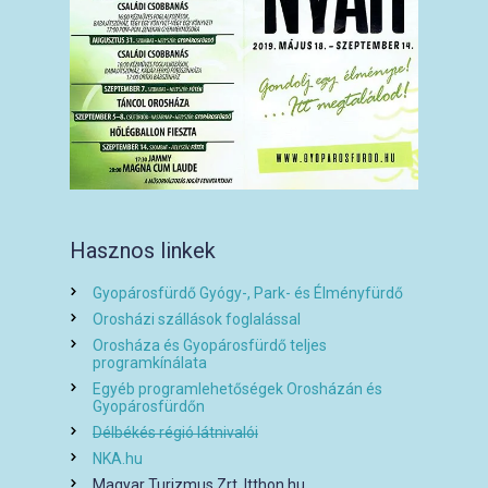
Hasznos linkek
Gyopárosfürdő Gyógy-, Park- és Élményfürdő
Orosházi szállások foglalással
Orosháza és Gyopárosfürdő teljes
programkínálata
Egyéb programlehetőségek Orosházán és
Gyopárosfürdőn
Délbékés régió látnivalói
NKA.hu
Magyar Turizmus Zrt. Itthon.hu