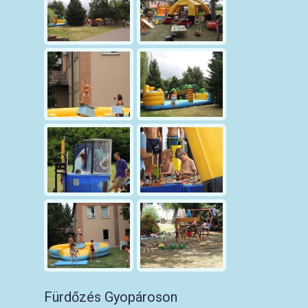
Fürdőzés Gyopároson