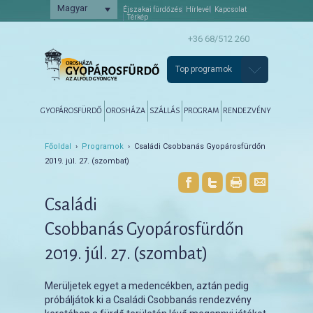
Magyar
Éjszakai fürdőzés
Hírlevél
Kapcsolat
Térkép
+36 68/512 260
Top programok
Főmenü
Tovább az elsődleges tartalomra
Tovább a másodlagos tartalomra
GYOPÁROSFÜRDŐ
OROSHÁZA
SZÁLLÁS
PROGRAM
RENDEZVÉNY
Főoldal
›
Programok
› Családi Csobbanás Gyopárosfürdőn
2019. júl. 27. (szombat)
Családi
Csobbanás Gyopárosfürdőn
2019. júl. 27. (szombat)
Merüljetek egyet a medencékben, aztán pedig
próbáljátok ki a Családi Csobbanás rendezvény