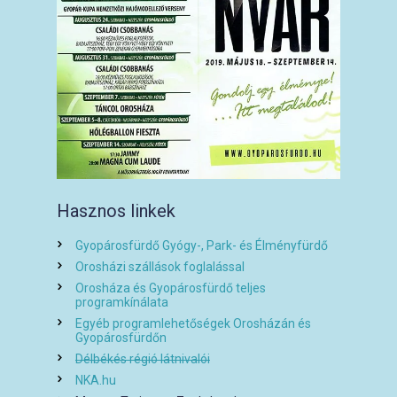
Hasznos linkek
Gyopárosfürdő Gyógy-, Park- és Élményfürdő
Orosházi szállások foglalással
Orosháza és Gyopárosfürdő teljes
programkínálata
Egyéb programlehetőségek Orosházán és
Gyopárosfürdőn
Délbékés régió látnivalói
NKA.hu