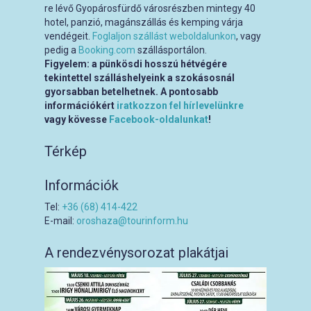
re lévő Gyopárosfürdő városrészben mintegy 40
hotel, panzió, magánszállás és kemping várja
vendégeit.
Foglaljon szállást weboldalunkon
, vagy
pedig a
Booking.com
szállásportálon.
Figyelem: a pünkösdi hosszú hétvégére
tekintettel szálláshelyeink a szokásosnál
gyorsabban betelhetnek. A pontosabb
információkért
iratkozzon fel hírlevelünkre
vagy kövesse
Facebook-oldalunkat
!
Térkép
Információk
Tel:
+36 (68) 414-422
E-mail:
oroshaza@tourinform.hu
A rendezvénysorozat plakátjai