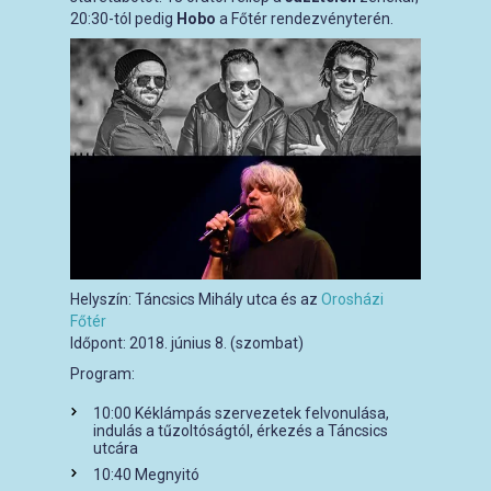
20:30-tól pedig
Hobo
a Főtér rendezvényterén.
Helyszín:
Táncsics Mihály utca és az
Orosházi
Főtér
Időpont:
2018. június 8. (szombat)
Program:
10:00 Kéklámpás szervezetek felvonulása,
indulás a tűzoltóságtól, érkezés a Táncsics
utcára
10:40 Megnyitó