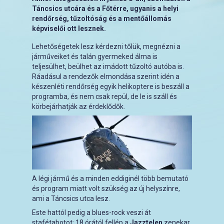
Táncsics utcára és a Főtérre, ugyanis a helyi
rendőrség, tűzoltóság és a mentőállomás
képviselői ott lesznek.
Lehetőségetek lesz kérdezni tőlük, megnézni a
járműveiket és talán gyermeked álma is
teljesülhet, beülhet az imádott tűzoltó autóba is.
Ráadásul a rendezők elmondása szerint idén a
készenléti rendőrség egyik helikoptere is beszáll a
programba, és nem csak repül, de le is száll és
körbejárhatják az érdeklődők.
A légi jármű és a minden eddiginél több bemutató
és program miatt volt szükség az új helyszínre,
ami a Táncsics utca lesz.
Este hattól pedig a blues-rock veszi át
stafétabotot: 18 órától fellép a
Jazztelen
zenekar,