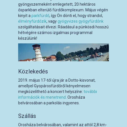
gyöngyszemeként emlegetett, 20 hektáros
ősparkban elterülő fürdőkomplexum. Május végén
kinyit a
parkfürdő
, így Ön dönti el, hogy strandol,
élményfürdőzik
, vagy
gyógyvizes gyógyfürdőnk
szolgáltatásait élvezi. Ráadásul a pünkösdi hosszú
hétvégére számos izgalmas programmal
készülünk!
Közlekedés
2019. május 17-től újra jár a Dotto-kisvonat,
amellyel Gyopárosfürdőről kényelmesen
megközelíthető a koncert helyszíne:
további
információk és menetrend.
Orosháza
belvárosában a parkolás ingyenes.
Szállás
Orosháza belvárosában, valamint az attól 2,8 km-