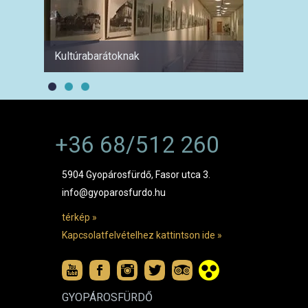
Kultúrabarátoknak
1 hétre
+36 68/512 260
5904 Gyopárosfürdő, Fasor utca 3.
info@gyoparosfurdo.hu
térkép »
Kapcsolatfelvételhez kattintson ide »
GYOPÁROSFÜRDŐ