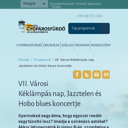
Magyar
Éjszakai fürdőzés
Hírlevél
Kapcsolat
Térkép
+36 68/512 260
Top programok
Főmenü
Tovább az elsődleges tartalomra
Tovább a másodlagos tartalomra
GYOPÁROSFÜRDŐ
OROSHÁZA
SZÁLLÁS
PROGRAM
RENDEZVÉNY
Főoldal
›
Programok
› VII. Városi Kéklámpás nap,
Jazztelen és Hobo blues koncertje
VII. Városi
Kéklámpás nap, Jazztelen és
Hobo blues koncertje
Gyermeked nagy álma, hogy egyszer rendőr
vagy tűzoltó lesz? Imádja a szirénázó autókat?
Akkor látogassatok ki június 8-án, szombaton a