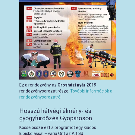
Ez a rendezvény az
Orosházi nyár 2019
rendezvénysorozat része.
További információk a
rendezvénysorozatról
Hosszú hétvégi élmény- és
gyógyfürdőzés Gyopároson
Kösse össze ezt a programot egy kiadós
lubickolással – várja Önt az Alföld