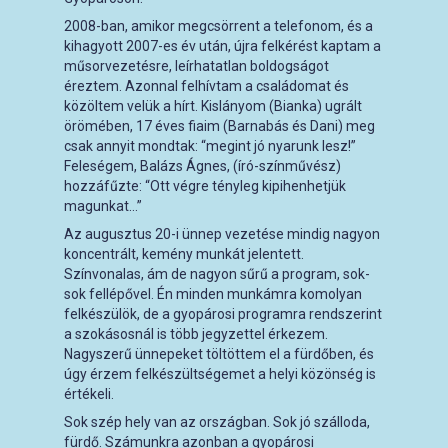
2008-ban, amikor megcsörrent a telefonom, és a
kihagyott 2007-es év után, újra felkérést kaptam a
műsorvezetésre, leírhatatlan boldogságot
éreztem. Azonnal felhívtam a családomat és
közöltem velük a hírt. Kislányom (Bianka) ugrált
örömében, 17 éves fiaim (Barnabás és Dani) meg
csak annyit mondtak: “megint jó nyarunk lesz!”
Feleségem, Balázs Ágnes, (író-színművész)
hozzáfűzte: “Ott végre tényleg kipihenhetjük
magunkat…”
Az augusztus 20-i ünnep vezetése mindig nagyon
koncentrált, kemény munkát jelentett.
Színvonalas, ám de nagyon sűrű a program, sok-
sok fellépővel. Én minden munkámra komolyan
felkészülök, de a gyopárosi programra rendszerint
a szokásosnál is több jegyzettel érkezem.
Nagyszerű ünnepeket töltöttem el a fürdőben, és
úgy érzem felkészültségemet a helyi közönség is
értékeli.
Sok szép hely van az országban. Sok jó szálloda,
fürdő. Számunkra azonban a gyopárosi