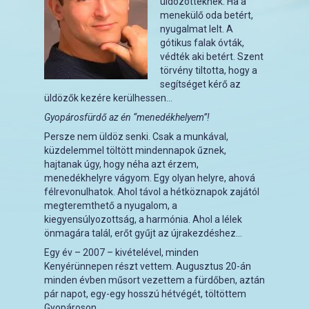
üldözötteknek. Ha a
menekülő oda betért,
nyugalmat lelt. A
gótikus falak óvták,
védték aki betért. Szent
törvény tiltotta, hogy a
segítséget kérő az
üldözők kezére kerülhessen…
Gyopárosfürdő az én “menedékhelyem”!
Persze nem üldöz senki. Csak a munkával,
küzdelemmel töltött mindennapok űznek,
hajtanak úgy, hogy néha azt érzem,
menedékhelyre vágyom. Egy olyan helyre, ahová
félrevonulhatok. Ahol távol a hétköznapok zajától
megteremthető a nyugalom, a
kiegyensúlyozottság, a harmónia. Ahol a lélek
önmagára talál, erőt gyűjt az újrakezdéshez…
Egy év – 2007 – kivételével, minden
Kenyérünnepen részt vettem. Augusztus 20-án
minden évben műsort vezettem a fürdőben, aztán
pár napot, egy-egy hosszú hétvégét, töltöttem
Gyopároson.