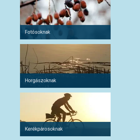
Fotósoknak
Párokn
Horgászoknak
Család
Kerékpárosoknak
Fiatal