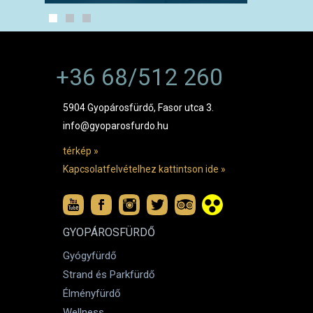
+36 68/512 260
5904 Gyopárosfürdő, Fasor utca 3.
info@gyoparosfurdo.hu
térkép »
Kapcsolatfelvételhez kattintson ide »
GYOPÁROSFÜRDŐ
Gyógyfürdő
Strand és Parkfürdő
Élményfürdő
Wellness