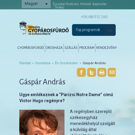
Magyar
Éjszakai fürdőzés
Hírlevél
Kapcsolat
Térkép
+36 68/512 260
Top programok
Főmenü
Tovább az elsődleges tartalomra
Tovább a másodlagos tartalomra
GYOPÁROSFÜRDŐ
OROSHÁZA
SZÁLLÁS
PROGRAM
RENDEZVÉNY
Főoldal
›
Orosháza
›
Én Orosházám
› Gáspár András
Gáspár András
Ugye emlékeznek a “Párizsi Notre Dame” című
Victor Hugo regényre?
A regényben szereplő
székesegyház
menedékhelyül szolgált
a külvilág által