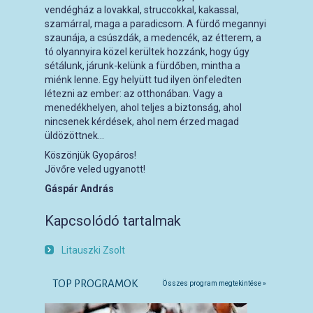
vendégház a lovakkal, struccokkal, kakassal,
szamárral, maga a paradicsom. A fürdő megannyi
szaunája, a csúszdák, a medencék, az étterem, a
tó olyannyira közel kerültek hozzánk, hogy úgy
sétálunk, járunk-kelünk a fürdőben, mintha a
miénk lenne. Egy helyütt tud ilyen önfeledten
létezni az ember: az otthonában. Vagy a
menedékhelyen, ahol teljes a biztonság, ahol
nincsenek kérdések, ahol nem érzed magad
üldözöttnek…
Köszönjük Gyopáros!
Jövőre veled ugyanott!
Gáspár András
Kapcsolódó tartalmak
Litauszki Zsolt
TOP PROGRAMOK
Összes program megtekintése »