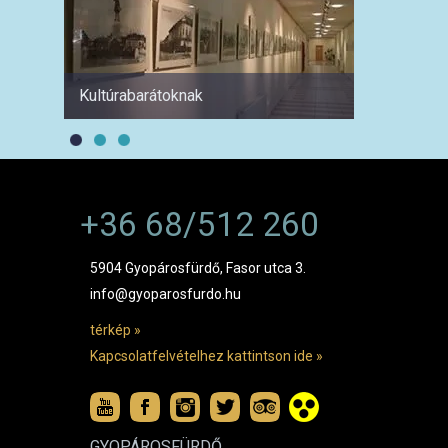
Kultúrabarátoknak
1 hétre
+36 68/512 260
5904 Gyopárosfürdő, Fasor utca 3.
info@gyoparosfurdo.hu
térkép »
Kapcsolatfelvételhez kattintson ide »
GYOPÁROSFÜRDŐ