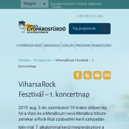
Magyar
Éjszakai fürdőzés
Hírlevél
Kapcsolat
Térkép
+36 68/512 260
Top programok
Főmenü
Tovább az elsődleges tartalomra
Tovább a másodlagos tartalomra
GYOPÁROSFÜRDŐ
OROSHÁZA
SZÁLLÁS
PROGRAM
RENDEZVÉNY
Főoldal
›
Programok
› ViharsaRock Fesztivál – 1.
koncertnap
ViharsaRock
Fesztivál – 1. koncertnap
2019. aug. 3-án, szombaton 19 órakor élőben lép
fel a Vízió és a Metallicum nevű Metallica tribute-
zenekar a Rock Klub szabadtéri kerti színpadán.
Idén már 7. alkalommal kerül megrendezésre a