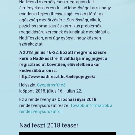
NadiFeszt személyesen megtapasztalt
élményeken keresztül ad lehetőséget arra, hogy
mindenki fejleszthesse saját eszköztárát az
egészség megőrzésére. Sürgősségi, alkati,
pszichoszomatikus és karmikus problémák
megoldására keresnek és kínálnak megoldást a
NadiFeszten, ami úgy gyógyít, hogy közben
szórakoztat.
A 2018. július 16-22. között megrendezésre
kerülő NadiFesztre itt válthatja meg jegyét a
regisztrációt követően, elővételben akár
kedvezőbb áron is:
http://www.nadifeszt.hu/belepojegyek/
Helyszín:
Gyopárosfürdő
Időpont:
2018. július 16.- július 22.
Ez a rendezvény az
Orosházi nyár 2018
rendezvénysorozat része.
További információk a
rendezvénysorozatról
Nadifeszt 2018 teaser