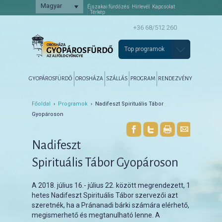
Magyar
Éjszakai fürdőzés
Hírlevél
Kapcsolat
Térkép
+36 68/512 260
Top programok
Főmenü
Tovább az elsődleges tartalomra
Tovább a másodlagos tartalomra
GYOPÁROSFÜRDŐ
OROSHÁZA
SZÁLLÁS
PROGRAM
RENDEZVÉNY
Főoldal
›
Programok
› Nadifeszt Spirituális Tábor
Gyopároson
Nadifeszt
Spirituális Tábor Gyopároson
A 2018. július 16.- július 22. között megrendezett, 1
hetes Nadifeszt Spirituális Tábor szervezői azt
szeretnék, ha a Pránanadi bárki számára elérhető,
megismerhető és megtanulható lenne. A