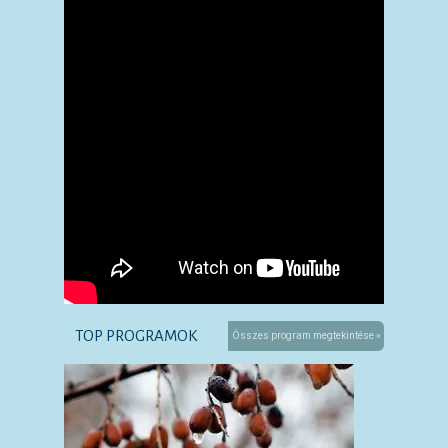
TOP PROGRAMOK
Összes program megtekintése »