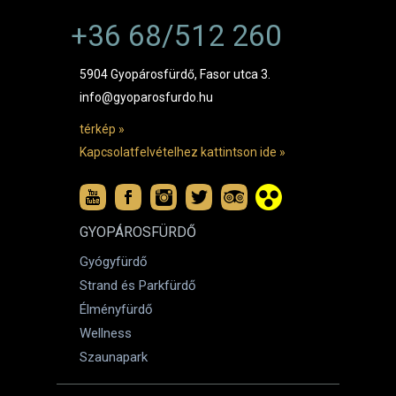
+36 68/512 260
5904 Gyopárosfürdő, Fasor utca 3.
info@gyoparosfurdo.hu
térkép »
Kapcsolatfelvételhez kattintson ide »
GYOPÁROSFÜRDŐ
Gyógyfürdő
Strand és Parkfürdő
Élményfürdő
Wellness
Szaunapark