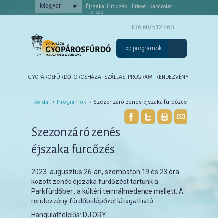
Magyar
Éjszakai fürdőzés
Hírlevél
Kapcsolat
Térkép
+36 68/512 260
Top programok
Főmenü
Tovább az elsődleges tartalomra
Tovább a másodlagos tartalomra
GYOPÁROSFÜRDŐ
OROSHÁZA
SZÁLLÁS
PROGRAM
RENDEZVÉNY
Főoldal
›
Programok
› Szezonzáró zenés éjszaka fürdőzés
Szezonzáró zenés
éjszaka fürdőzés
2023. augusztus 26-án, szombaton 19 és 23 óra
között zenés éjszaka fürdőzést tartunk a
Parkfürdőben, a kültéri termálmedence mellett. A
rendezvény fürdőbelépővel látogatható.
Hangulatfelelős: DJ ORY