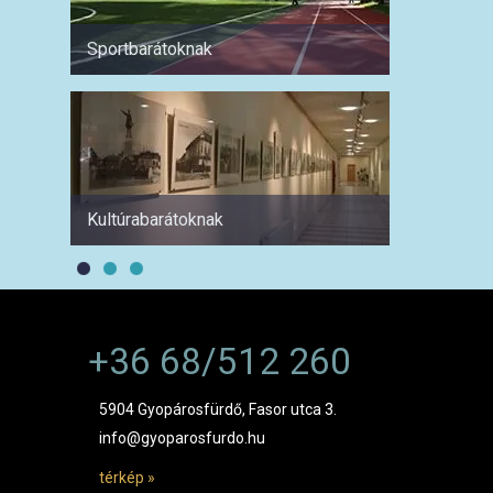
Sportbarátoknak
Hétvé
Kultúrabarátoknak
1 hétre
+36 68/512 260
5904 Gyopárosfürdő, Fasor utca 3.
info@gyoparosfurdo.hu
térkép »