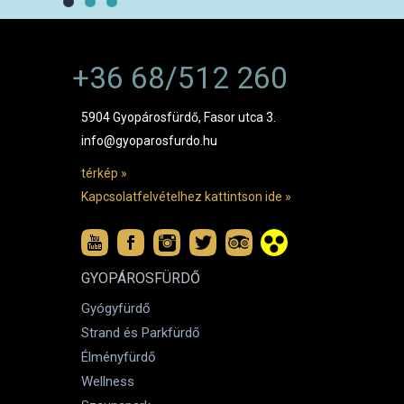
+36 68/512 260
5904 Gyopárosfürdő, Fasor utca 3.
info@gyoparosfurdo.hu
térkép »
Kapcsolatfelvételhez kattintson ide »
GYOPÁROSFÜRDŐ
Gyógyfürdő
Strand és Parkfürdő
Élményfürdő
Wellness