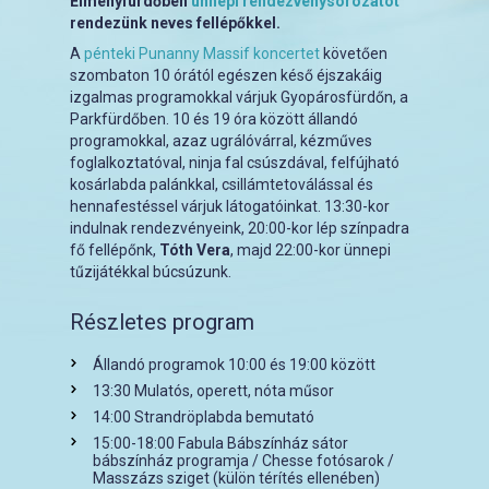
Élményfürdőben
ünnepi rendezvénysorozatot
rendezünk neves fellépőkkel.
A
pénteki Punanny Massif koncertet
követően
szombaton 10 órától egészen késő éjszakáig
izgalmas programokkal várjuk Gyopárosfürdőn, a
Parkfürdőben. 10 és 19 óra között állandó
programokkal, azaz ugrálóvárral, kézműves
foglalkoztatóval, ninja fal csúszdával, felfújható
kosárlabda palánkkal, csillámtetoválással és
hennafestéssel várjuk látogatóinkat. 13:30-kor
indulnak rendezvényeink, 20:00-kor lép színpadra
fő fellépőnk,
Tóth Vera
, majd 22:00-kor ünnepi
tűzijátékkal búcsúzunk.
Részletes program
Állandó programok 10:00 és 19:00 között
13:30 Mulatós, operett, nóta műsor
14:00 Strandröplabda bemutató
15:00-18:00 Fabula Bábszínház sátor
bábszínház programja / Chesse fotósarok /
Masszázs sziget (külön térítés ellenében)