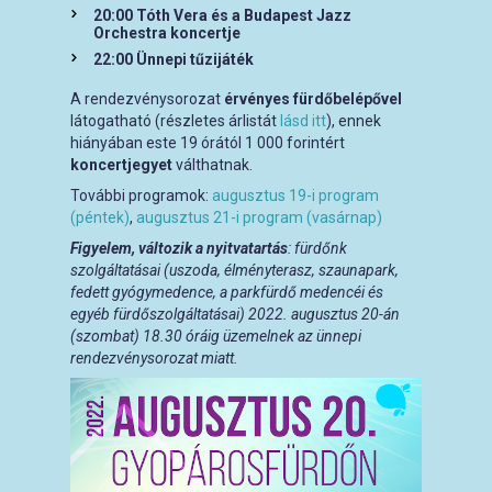
20:00 Tóth Vera és a Budapest Jazz
Orchestra koncertje
22:00 Ünnepi tűzijáték
A rendezvénysorozat
érvényes fürdőbelépővel
látogatható (részletes árlistát
lásd itt
), ennek
hiányában este 19 órától 1 000 forintért
koncertjegyet
válthatnak.
További programok:
augusztus 19-i program
(péntek)
,
augusztus 21-i program (vasárnap)
Figyelem, változik a nyitvatartás
: fürdőnk
szolgáltatásai (uszoda, élményterasz, szaunapark,
fedett gyógymedence, a parkfürdő medencéi és
egyéb fürdőszolgáltatásai) 2022. augusztus 20-án
(szombat) 18.30 óráig üzemelnek az ünnepi
rendezvénysorozat miatt.