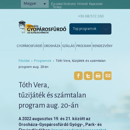
Magyar
Éjszakai fürdőzés
Hírlevél
Kapcsolat
Térkép
+36 68/512 260
Top programok
Főmenü
Tovább az elsődleges tartalomra
Tovább a másodlagos tartalomra
GYOPÁROSFÜRDŐ
OROSHÁZA
SZÁLLÁS
PROGRAM
RENDEZVÉNY
Főoldal
›
Programok
› Tóth Vera, tűzijáték és számtalan
program aug. 20-án
Tóth Vera,
tűzijáték és számtalan
program aug. 20-án
A 2022 augusztus 19. és 21. között az
Orosháza-Gyopárosfürdő Gyógy-, Park- és