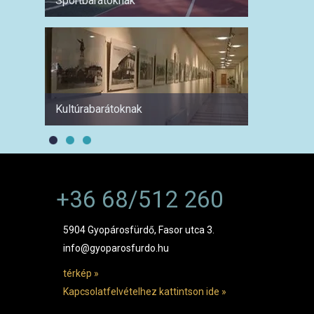
Sportbarátoknak
Hétvé
Kultúrabarátoknak
1 hétre
+36 68/512 260
5904 Gyopárosfürdő, Fasor utca 3.
info@gyoparosfurdo.hu
térkép »
Kapcsolatfelvételhez kattintson ide »