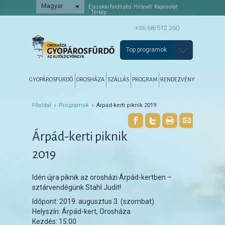
Magyar
Éjszakai fürdőzés
Hírlevél
Kapcsolat
Térkép
+36 68/512 260
Top programok
Főmenü
Tovább az elsődleges tartalomra
Tovább a másodlagos tartalomra
GYOPÁROSFÜRDŐ
OROSHÁZA
SZÁLLÁS
PROGRAM
RENDEZVÉNY
Főoldal
›
Programok
› Árpád-kerti piknik 2019
Árpád-kerti piknik
2019
Idén újra piknik az orosházi Árpád-kertben –
sztárvendégünk Stahl Judit!
Időpont:
2019. augusztus 3. (szombat)
Helyszín:
Árpád-kert, Orosháza
Kezdés:
15:00