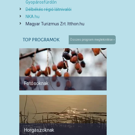
Gyopárosfürdőn
Délbékés régió látnivalói
NKA.hu
Magyar Turizmus Zrt. Itthon.hu
TOP PROGRAMOK
Összes program megtekintése »
Fotósoknak
Párokn
Horgászoknak
Család