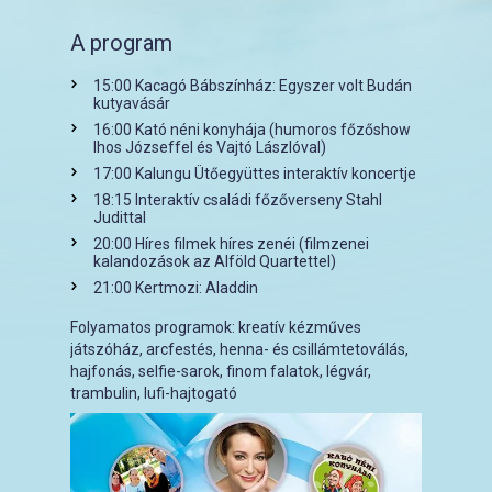
A program
15:00 Kacagó Bábszínház: Egyszer volt Budán
kutyavásár
16:00 Kató néni konyhája (humoros főzőshow
Ihos Józseffel és Vajtó Lászlóval)
17:00 Kalungu Ütőegyüttes interaktív koncertje
18:15 Interaktív családi főzőverseny Stahl
Judittal
20:00 Híres filmek híres zenéi (filmzenei
kalandozások az Alföld Quartettel)
21:00 Kertmozi: Aladdin
Folyamatos programok: kreatív kézműves
játszóház, arcfestés, henna- és csillámtetoválás,
hajfonás, selfie-sarok, finom falatok, légvár,
trambulin, lufi-hajtogató