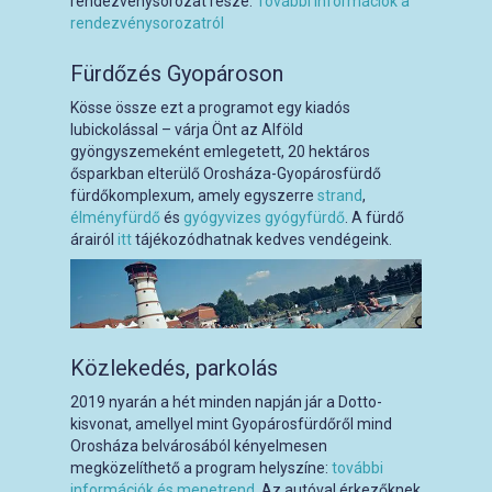
rendezvénysorozat része.
További információk a
rendezvénysorozatról
Fürdőzés Gyopároson
Kösse össze ezt a programot egy kiadós
lubickolással – várja Önt az Alföld
gyöngyszemeként emlegetett, 20 hektáros
ősparkban elterülő Orosháza-Gyopárosfürdő
fürdőkomplexum, amely egyszerre
strand
,
élményfürdő
és
gyógyvizes gyógyfürdő
. A fürdő
árairól
itt
tájékozódhatnak kedves vendégeink.
Közlekedés, parkolás
2019 nyarán a hét minden napján jár a Dotto-
kisvonat, amellyel mint Gyopárosfürdőről mind
Orosháza belvárosából kényelmesen
megközelíthető a program helyszíne:
további
információk és menetrend.
Az autóval érkezőknek