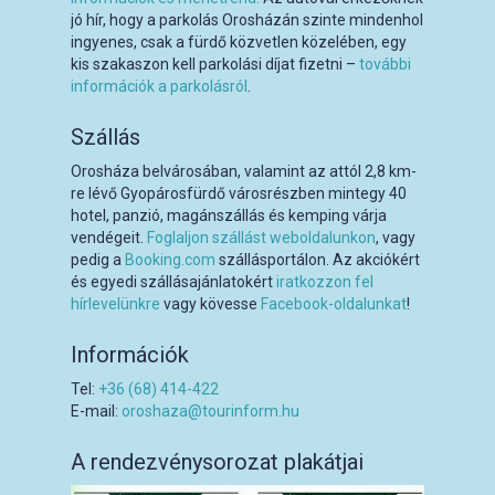
jó hír, hogy a parkolás Orosházán szinte mindenhol
ingyenes, csak a fürdő közvetlen közelében, egy
kis szakaszon kell parkolási díjat fizetni –
további
információk a parkolásról
.
Szállás
Orosháza belvárosában, valamint az attól 2,8 km-
re lévő Gyopárosfürdő városrészben mintegy 40
hotel, panzió, magánszállás és kemping várja
vendégeit.
Foglaljon szállást weboldalunkon
, vagy
pedig a
Booking.com
szállásportálon. Az akciókért
és egyedi szállásajánlatokért
iratkozzon fel
hírlevelünkre
vagy kövesse
Facebook-oldalunkat
!
Információk
Tel:
+36 (68) 414-422
E-mail:
oroshaza@tourinform.hu
A rendezvénysorozat plakátjai