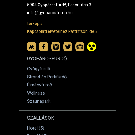
5904 Gyopárosfürdő, Fasor utca 3.
info@gyoparosfurdo.hu
térkép »
Kapcsolatfelvételhez kattintson ide »
GYOPÁROSFÜRDŐ
Gyógyfürdő
Strand és Parkfürdő
Élményfürdő
Wellness
Szaunapark
SZÁLLÁSOK
Hotel (5)