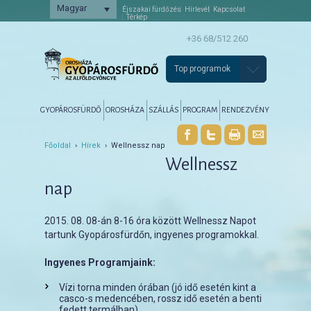
Magyar
Éjszakai fürdőzés
Hírlevél
Kapcsolat
Térkép
+36 68/512 260
Top programok
Főmenü
Tovább az elsődleges tartalomra
Tovább a másodlagos tartalomra
GYOPÁROSFÜRDŐ
OROSHÁZA
SZÁLLÁS
PROGRAM
RENDEZVÉNY
Főoldal
›
Hírek
› Wellnessz nap
Wellnessz
nap
2015. 08. 08-án 8-16 óra között Wellnessz Napot
tartunk Gyopárosfürdőn, ingyenes programokkal.
Ingyenes Programjaink:
Vízi torna minden órában (jó idő esetén kint a
casco-s medencében, rossz idő esetén a benti
fedett termálban)