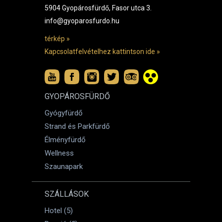
5904 Gyopárosfürdő, Fasor utca 3.
info@gyoparosfurdo.hu
térkép »
Kapcsolatfelvételhez kattintson ide »
GYOPÁROSFÜRDŐ
Gyógyfürdő
Strand és Parkfürdő
Élményfürdő
Wellness
Szaunapark
SZÁLLÁSOK
Hotel (5)