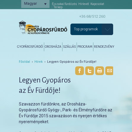
Magyar
Éjszakai fürdőzés
Hírlevél
Kapcsolat
Térkép
+36 68/512 260
Top programok
Főmenü
Tovább az elsődleges tartalomra
Tovább a másodlagos tartalomra
GYOPÁROSFÜRDŐ
OROSHÁZA
SZÁLLÁS
PROGRAM
RENDEZVÉNY
Főoldal
›
Hírek
› Legyen Gyopáros az Év Fürdője!
Legyen Gyopáros
az Év Fürdője!
Szavazzon fürdőnkre, az Orosháza-
Gyopárosfürdő Gyógy-, Park- és Élményfürdőre az
Év Fürdője 2015 szavazáson és nyerjen értékes
nyereményeket.