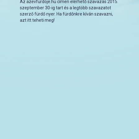
Az azevfurdoje.hu címen elérhető szavazás 2015.
szeptember 30-ig tart és a legtöbb szavazatot
szerző fürdő nyer. Ha fürdőnkre kíván szavazni,
azt itt teheti meg!