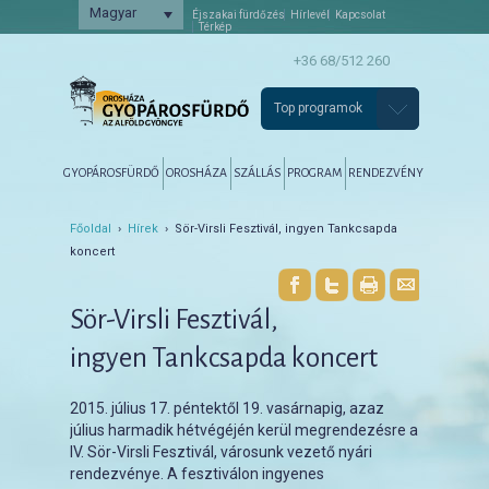
Magyar
Éjszakai fürdőzés
Hírlevél
Kapcsolat
Térkép
+36 68/512 260
Top programok
Főmenü
Tovább az elsődleges tartalomra
Tovább a másodlagos tartalomra
GYOPÁROSFÜRDŐ
OROSHÁZA
SZÁLLÁS
PROGRAM
RENDEZVÉNY
Főoldal
›
Hírek
› Sör-Virsli Fesztivál, ingyen Tankcsapda
koncert
Sör-Virsli Fesztivál,
ingyen Tankcsapda koncert
2015. július 17. péntektől 19. vasárnapig, azaz
július harmadik hétvégéjén kerül megrendezésre a
IV. Sör-Virsli Fesztivál, városunk vezető nyári
rendezvénye. A fesztiválon ingyenes