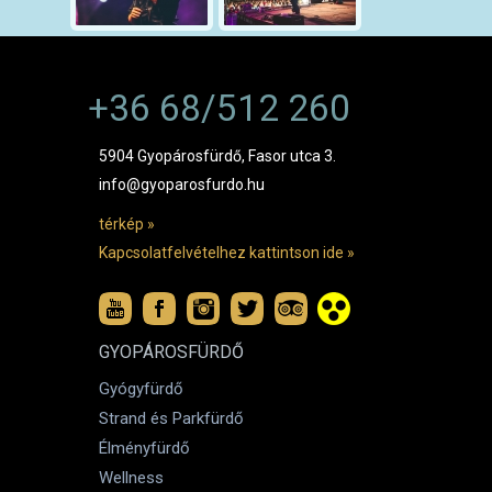
+36 68/512 260
5904 Gyopárosfürdő, Fasor utca 3.
info@gyoparosfurdo.hu
térkép »
Kapcsolatfelvételhez kattintson ide »
GYOPÁROSFÜRDŐ
Gyógyfürdő
Strand és Parkfürdő
Élményfürdő
Wellness