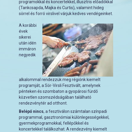
programokkal és koncertekkel, illusztris előadókkal
(Tankcsapda, Majka és Curtis), valamint hideg
sörrel és forró virslivel várjuk kedves vendégeinket.
A korábbi
évek
sikerei
után idén
immáron
negyedik
alkalommal rendezzük meg régiónk kiemelt
programját, a Sör-Virsli Fesztivált, amelynek
pénteken és szombaton a gyopárosi fürdő
közvetlen szomszédságában található
rendezvénytér ad otthont.
Belépő nincs
, a fesztiválon számtalan színpadi
programmal, gasztronómiai különlegességekkel,
gyermekprogramokkal, fellépőkkel és
koncertekkel találkozhat. A rendezvény kiemelt