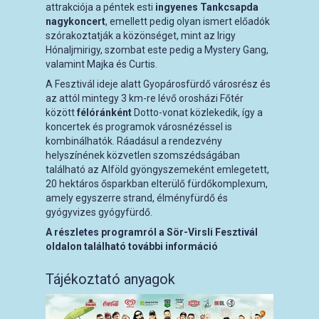
attrakciója a péntek esti
ingyenes Tankcsapda
nagykoncert
, emellett pedig olyan ismert előadók
szórakoztatják a közönséget, mint az Irigy
Hónaljmirigy, szombat este pedig a Mystery Gang,
valamint Majka és Curtis.
A Fesztivál ideje alatt Gyopárosfürdő városrész és
az attól mintegy 3 km-re lévő orosházi Főtér
között
félóránként
Dotto-vonat közlekedik, így a
koncertek és programok városnézéssel is
kombinálhatók. Ráadásul a rendezvény
helyszínének közvetlen szomszédságában
található az Alföld gyöngyszemeként emlegetett,
20 hektáros ősparkban elterülő fürdőkomplexum,
amely egyszerre strand, élményfürdő és
gyógyvizes gyógyfürdő.
A részletes programról a Sör-Virsli Fesztivál
oldalon található további információ
Tájékoztató anyagok