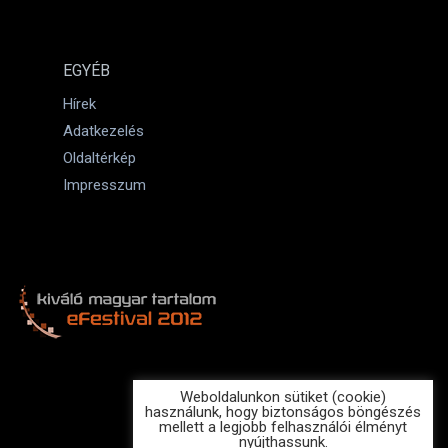
EGYÉB
Hírek
Adatkezelés
Oldaltérkép
Impresszum
Weboldalunkon sütiket (cookie)
használunk, hogy biztonságos böngészés
mellett a legjobb felhasználói élményt
nyújthassunk.