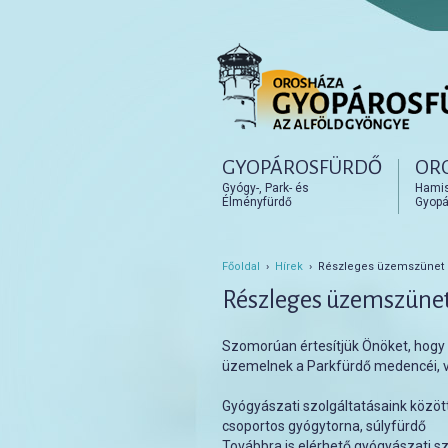
Főmenü
GYOPÁROSFÜRDŐ
OR
Tovább az elsődleges t
Tovább a másodlagos t
Gyógy-, Park- és
Hamisí
Élményfürdő
Gyopá
Főoldal
›
Hírek
› Részleges üzemszünet 2
Részleges üzemszünet
Szomorúan értesítjük Önöket, hogy a
üzemelnek a Parkfürdő medencéi, v
Gyógyászati szolgáltatásaink közöt
csoportos gyógytorna, súlyfürdő
Továbbra is elérhető gyógyászati s