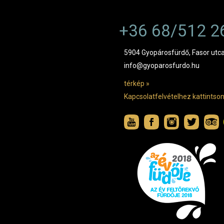
+36 68/512 2
5904 Gyopárosfürdő, Fasor utca
info@gyoparosfurdo.hu
térkép »
Kapcsolatfelvételhez kattintson