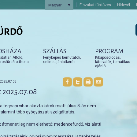
Éjszakai fürdőzés
Hírlevél
Magyar
OSHÁZA
SZÁLLÁS
PROGRAM
artalomra
artalomra
tatlan Alföld,
Fényképes bemutatók,
Kikapcsolódás,
rosfürdő otthona
online ajánlatkérés
látnivalók, tematikus
ajánló
025.07.08
 2025.07.08
 tegnapi vihar okozta károk miatt július 8-án nem
alamint több gyógyászati szolgáltatás.
t átmenetileg nem elérhető: medencefürdő, víz alatti
zolgáltatásaink: orvosi gyógymasszázs, iszapkezelés,