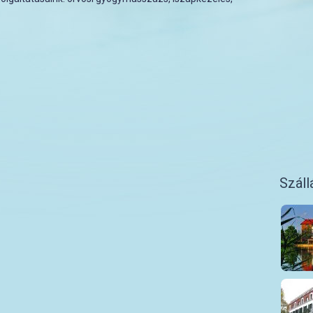
Száll