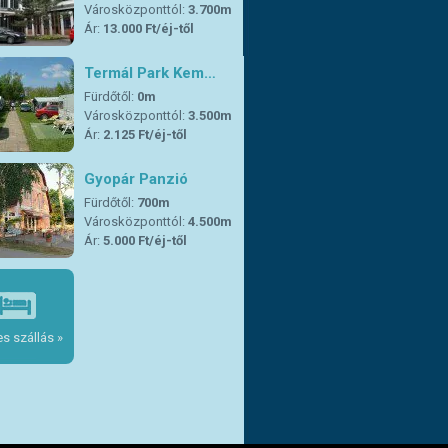
Városközponttól:
3.700m
Ár:
13.000 Ft/éj-től
Termál Park Kem…
Fürdőtől:
0m
Városközponttól:
3.500m
Ár:
2.125 Ft/éj-től
Gyopár Panzió
Fürdőtől:
700m
Városközponttól:
4.500m
Ár:
5.000 Ft/éj-től
s szállás »