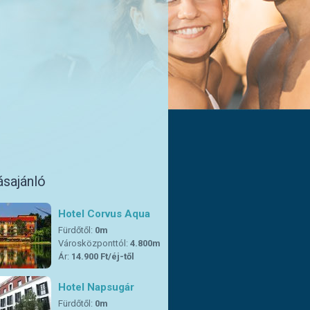
ásajánló
Hotel Corvus Aqua
Fürdőtől:
0m
Városközponttól:
4.800m
Ár:
14.900 Ft/éj-től
Hotel Napsugár
Fürdőtől:
0m