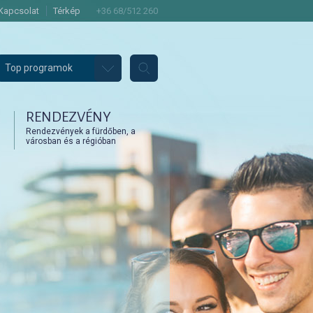
Kapcsolat
Térkép
+36 68/512 260
Top programok
RENDEZVÉNY
Rendezvények a fürdőben, a
városban és a régióban