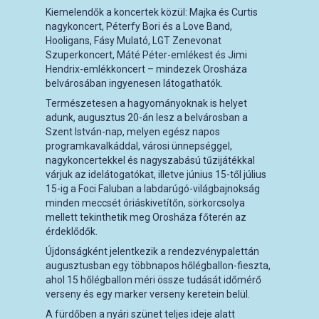
Kiemelendők a koncertek közül: Majka és Curtis
nagykoncert, Péterfy Bori és a Love Band,
Hooligans, Fásy Mulató, LGT Zenevonat
Szuperkoncert, Máté Péter-emlékest és Jimi
Hendrix-emlékkoncert – mindezek Orosháza
belvárosában ingyenesen látogathatók.
Természetesen a hagyományoknak is helyet
adunk, augusztus 20-án lesz a belvárosban a
Szent István-nap, melyen egész napos
programkavalkáddal, városi ünnepséggel,
nagykoncertekkel és nagyszabású tűzijátékkal
várjuk az idelátogatókat, illetve június 15-től július
15-ig a Foci Faluban a labdarúgó-világbajnokság
minden meccsét óriáskivetítőn, sörkorcsolya
mellett tekinthetik meg Orosháza főterén az
érdeklődők.
Újdonságként jelentkezik a rendezvénypalettán
augusztusban egy többnapos hőlégballon-fieszta,
ahol 15 hőlégballon méri össze tudását időmérő
verseny és egy marker verseny keretein belül.
A fürdőben a nyári szünet teljes ideje alatt