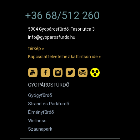
+36 68/512 260
5904 Gyopárosfürdő, Fasor utca 3.
info@gyoparosfurdo.hu
térkép »
Kapcsolatfelvételhez kattintson ide »
GYOPÁROSFÜRDŐ
Gyógyfürdő
Strand és Parkfürdő
Élményfürdő
Wellness
Szaunapark