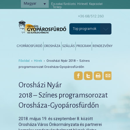
Magyar
Éjszakai fürdőzés
Hírlevél
Kapcsolat
Térkép
+36 68/512 260
Top programok
Főmenü
Tovább az elsődleges tartalomra
Tovább a másodlagos tartalomra
GYOPÁROSFÜRDŐ
OROSHÁZA
SZÁLLÁS
PROGRAM
RENDEZVÉNY
Főoldal
›
Hírek
› Orosházi Nyár 2018 – Színes
programsorozat Orosháza-Gyopárosfürdőn
Orosházi Nyár
2018 – Színes programsorozat
Orosháza-Gyopárosfürdőn
2018. május 19. és szeptember 8. között
Orosháza Város Önkormányzata és partnerei