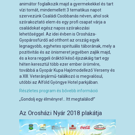
animátor foglalkozik majd a gyermekekkel és tart
vízi tornát, mindemellett 3 tematikus napot
szervezünk Családi Csobbanás néven, ahol sok
szórakoztató elem és egy profi csapat várja a
családokat egész napos szórakozási
lehetőséggel. Az idei évben is Orosháza-
Gyopárosfürdő ad otthont az ország egyik
legnagyobb, egyhetes spirituális táborának, mely a
pozitivitás és az önismeret jegyében zajlik majd,
és a kora reggeli óráktól késő éjszakáig tart egy
héten keresztül több ezer ember örömére,
továbbá a Gyopár Kupa Hajómodellező Verseny és
a XIII. Veteránjármű-találkozó is megvalósul,
utóbbi az Alföld Gyöngye Hotel parkjában.
Részletes program és bővebb információ
„Gondolj egy élményre!… Itt megtalálod!”
Az Orosházi Nyár 2018 plakátja