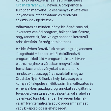
komplex rendezvényhalmazt hívnak életre
Orosházi Nyár 2018
néven. A programok a
fürdőben megvalósuló események kivételével
ingyenesen látogathatóak, és rendkívül
sokszínűnek ígérkeznek.
Változatos és minden igényt kielégítő: musical,
lóverseny, családi program, hőlégballon-fieszta,
nagykoncertek, foci-vb egy hónapon keresztül
óriáskivetítőn, és még sorolhatnánk…
Az idei évben fesztiválok helyett egy ingyenesen
látogatható – koncertekből és különböző
programokból álló – programhalmazt hívunk
életre, melyhez a városban megvalósuló
tematikus rendezvényeket is csatoltunk,
mindezeket összegyúrva született meg az
Orosházi Nyár. Célunk a helyi lakosság és a
környező településen élők számára változatos és
élményekben gazdag programokat szolgáltatni,
továbbá olyan turisztikai célponttá válni, ahol az
ide érkező turisták minden hétvégén találnak
valamilyen tematikára épülő programhalmazt
vagy kikapcsolódási lehetőséget.