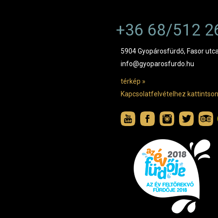
+36 68/512 2
5904 Gyopárosfürdő, Fasor utca
info@gyoparosfurdo.hu
térkép »
Kapcsolatfelvételhez kattintson