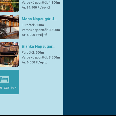
Városközponttól:
4.800m
Ár:
14.900 Ft/éj-től
Mona Napsugár Ü…
Fürdőtől:
500m
Városközponttól:
3.500m
Ár:
6.000 Ft/éj-től
Blanka Napsugár…
Fürdőtől:
600m
Városközponttól:
3.500m
Ár:
6.000 Ft/éj-től
s szállás »