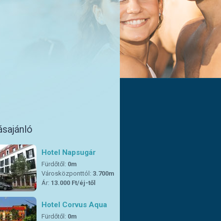
ásajánló
Hotel Napsugár
Fürdőtől:
0m
Városközponttól:
3.700m
Ár:
13.000 Ft/éj-től
Hotel Corvus Aqua
Fürdőtől:
0m