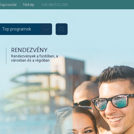
Kapcsolat
Térkép
+36 68/512 260
Top programok
RENDEZVÉNY
Rendezvények a fürdőben, a
városban és a régióban