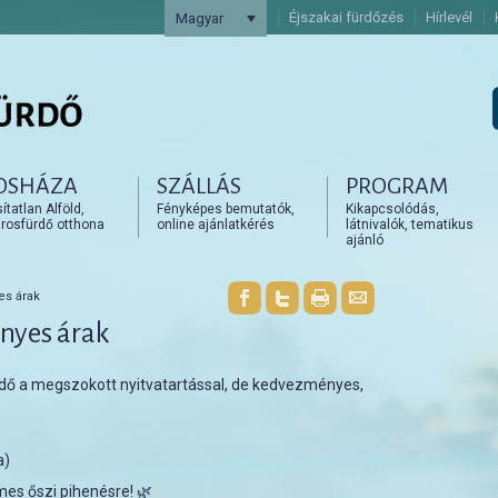
Éjszakai fürdőzés
Hírlevél
Magyar
OSHÁZA
SZÁLLÁS
PROGRAM
artalomra
artalomra
tatlan Alföld,
Fényképes bemutatók,
Kikapcsolódás,
rosfürdő otthona
online ajánlatkérés
látnivalók, tematikus
ajánló
es árak
nyes árak
dő a megszokott nyitvatartással, de kedvezményes,
a)
mes őszi pihenésre! 🌿