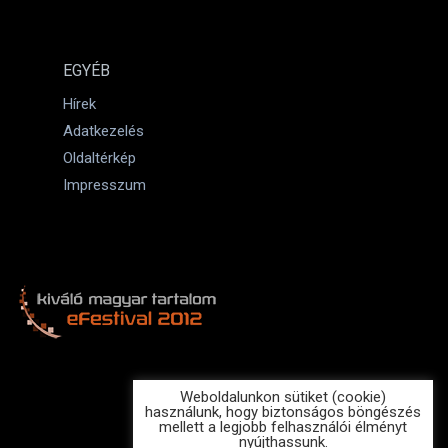
EGYÉB
Hírek
Adatkezelés
Oldaltérkép
Impresszum
Weboldalunkon sütiket (cookie)
használunk, hogy biztonságos böngészés
mellett a legjobb felhasználói élményt
nyújthassunk.