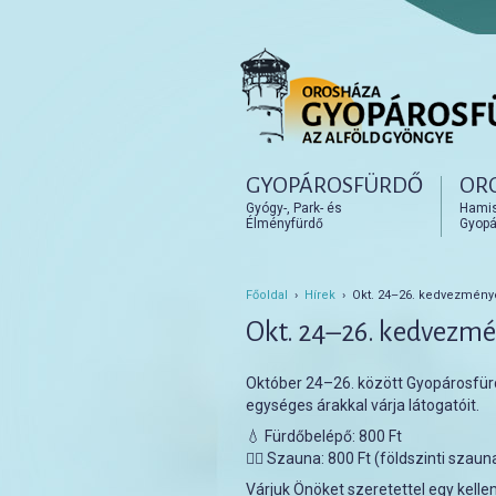
Főmenü
GYOPÁROSFÜRDŐ
OR
Tovább az elsődleges t
Tovább a másodlagos t
Gyógy-, Park- és
Hamisí
Élményfürdő
Gyopá
Főoldal
›
Hírek
› Okt. 24–26. kedvezmény
Okt. 24–26. kedvezmé
Október 24–26. között Gyopárosfür
egységes árakkal várja látogatóit.
💧 Fürdőbelépő: 800 Ft
🧖‍♀️ Szauna: 800 Ft (földszinti szaun
Várjuk Önöket szeretettel egy kelle