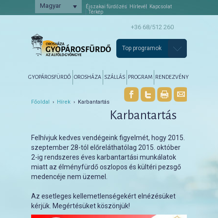
Magyar
Éjszakai fürdőzés
Hírlevél
Kapcsolat
Térkép
+36 68/512 260
Top programok
Főmenü
Tovább az elsődleges tartalomra
Tovább a másodlagos tartalomra
GYOPÁROSFÜRDŐ
OROSHÁZA
SZÁLLÁS
PROGRAM
RENDEZVÉNY
Főoldal
›
Hírek
› Karbantartás
Karbantartás
Felhívjuk kedves vendégeink figyelmét, hogy 2015.
szeptember 28-tól előreláthatólag 2015. október
2-ig rendszeres éves karbantartási munkálatok
miatt az élményfürdő oszlopos és kültéri pezsgő
medencéje nem üzemel.
Az esetleges kellemetlenségekért elnézésüket
kérjük. Megértésüket köszönjük!