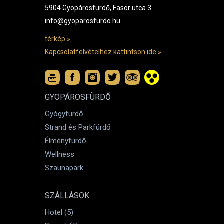
5904 Gyopárosfürdő, Fasor utca 3.
info@gyoparosfurdo.hu
térkép »
Kapcsolatfelvételhez kattintson ide »
GYOPÁROSFÜRDŐ
Gyógyfürdő
Strand és Parkfürdő
Élményfürdő
Wellness
Szaunapark
SZÁLLÁSOK
Hotel (5)