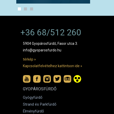
+36 68/512 260
5904 Gyopárosfürdő, Fasor utca 3.
info@gyoparosfurdo.hu
térkép »
Kapcsolatfelvételhez kattintson ide »
GYOPÁROSFÜRDŐ
Gyógyfürdő
Strand és Parkfürdő
Élményfürdő