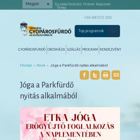
Magyar
Éjszakai fürdőzés
Hírlevél
Kapcsolat
Térkép
+36 68/512 260
Top programok
Főmenü
Tovább az elsődleges tartalomra
Tovább a másodlagos tartalomra
GYOPÁROSFÜRDŐ
OROSHÁZA
SZÁLLÁS
PROGRAM
RENDEZVÉNY
Főoldal
›
Hírek
› Jóga a Parkfürdő nyitás alkalmából
Jóga a Parkfürdő
nyitás alkalmából