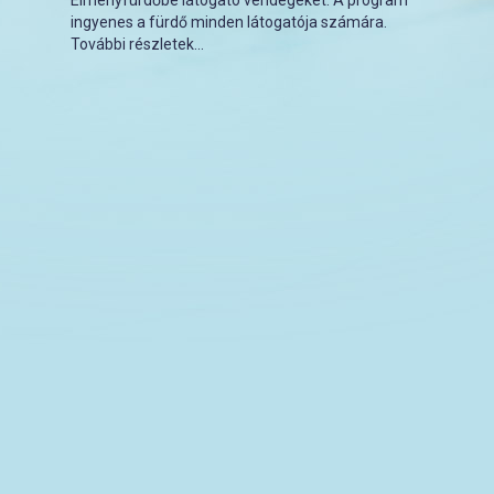
Élményfürdőbe látogató vendégeket. A program
ingyenes a fürdő minden látogatója számára.
További részletek…