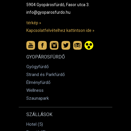
5904 Gyopárosfürdő, Fasor utca 3.
info@gyoparosfurdo.hu
térkép »
Kapcsolatfelvételhez kattintson ide »
GYOPÁROSFÜRDŐ
Gyógyfürdő
Strand és Parkfürdő
Élményfürdő
Wellness
Szaunapark
SZÁLLÁSOK
Hotel (5)