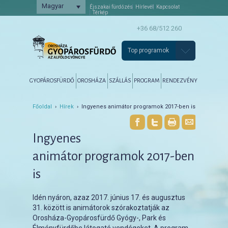
Magyar
Éjszakai fürdőzés
Hírlevél
Kapcsolat
Térkép
+36 68/512 260
Top programok
Főmenü
Tovább az elsődleges tartalomra
Tovább a másodlagos tartalomra
GYOPÁROSFÜRDŐ
OROSHÁZA
SZÁLLÁS
PROGRAM
RENDEZVÉNY
Főoldal
›
Hírek
› Ingyenes animátor programok 2017-ben is
Ingyenes
animátor programok 2017-ben
is
Idén nyáron, azaz 2017. június 17. és augusztus
31. között is animátorok szórakoztatják az
Orosháza-Gyopárosfürdő Gyógy-, Park és