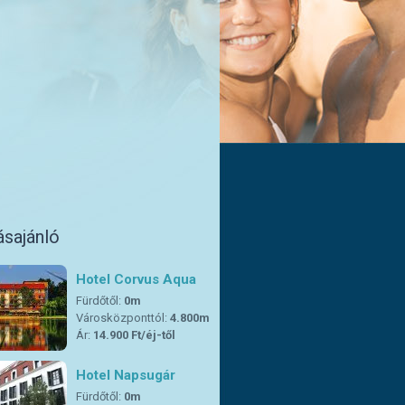
ásajánló
Hotel Corvus Aqua
Fürdőtől:
0m
Városközponttól:
4.800m
Ár:
14.900 Ft/éj-től
Hotel Napsugár
Fürdőtől:
0m