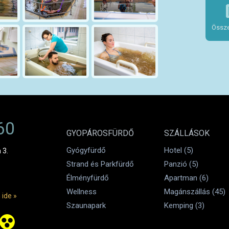
Össze
60
GYOPÁROSFÜRDŐ
SZÁLLÁSOK
Gyógyfürdő
Hotel (5)
 3.
Strand és Parkfürdő
Panzió (5)
Élményfürdő
Apartman (6)
Wellness
Magánszállás (45)
 ide »
Szaunapark
Kemping (3)