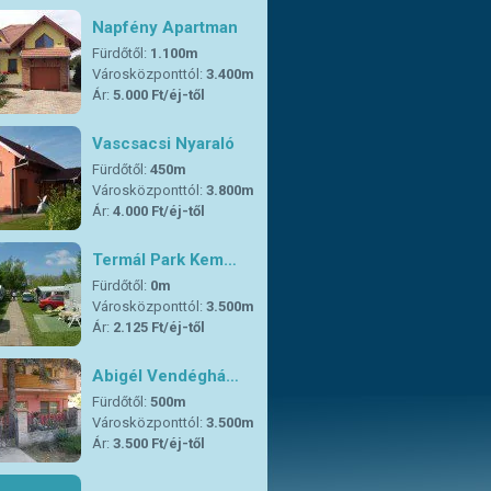
Napfény Apartman
Fürdőtől:
1.100m
Városközponttól:
3.400m
Ár:
5.000 Ft/éj-től
Vascsacsi Nyaraló
Fürdőtől:
450m
Városközponttól:
3.800m
Ár:
4.000 Ft/éj-től
Termál Park Kem…
Fürdőtől:
0m
Városközponttól:
3.500m
Ár:
2.125 Ft/éj-től
Abigél Vendéghá…
Fürdőtől:
500m
Városközponttól:
3.500m
Ár:
3.500 Ft/éj-től