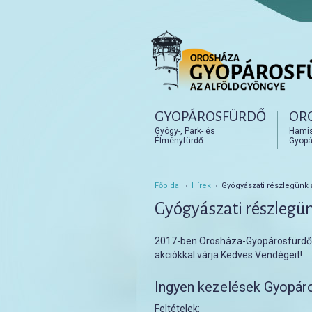
Főmenü
GYOPÁROSFÜRDŐ
OR
Tovább az elsődleges t
Tovább a másodlagos t
Gyógy-, Park- és
Hamisí
Élményfürdő
Gyopá
Főoldal
›
Hírek
› Gyógyászati részlegünk 
Gyógyászati részlegün
2017-ben Orosháza-Gyopárosfürdő 
akciókkal várja Kedves Vendégeit!
Ingyen kezelések Gyopár
Feltételek: