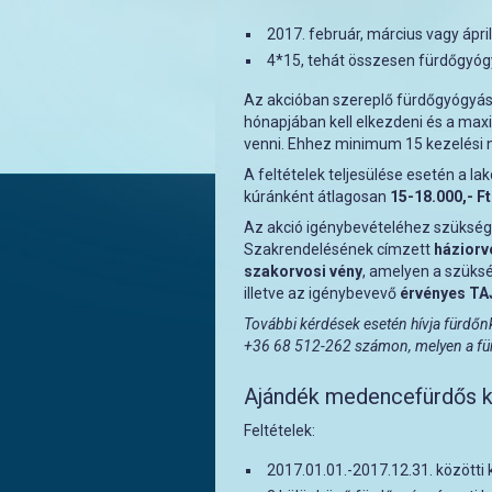
2017. február, március vagy ápri
4*15, tehát összesen fürdőgyóg
Az akcióban szereplő fürdőgyógyász
hónapjában kell elkezdeni és a maxim
venni. Ehhez minimum 15 kezelési 
A feltételek teljesülése esetén a la
kúránként átlagosan
15-18.000,- F
Az akció igénybevételéhez szüksé
Szakrendelésének címzett
háziorv
szakorvosi vény
, amelyen a szüksé
illetve az igénybevevő
érvényes TAJ
További kérdések esetén hívja fürdőn
+36 68 512-262 számon, melyen a fürd
Ajándék medencefürdős 
Feltételek:
2017.01.01.-2017.12.31. közötti