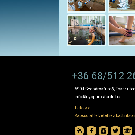
+36 68/512 2
5904 Gyopárosfürdő, Fasor utca
info@gyoparosfurdo.hu
térkép »
Kapcsolatfelvételhez kattintson