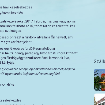
lis havi kezeléskezdés
yászati kezelés
ati kezeléseket 2017. február, március vagy április
álisan felírható 4*15, tehát 60 db kezelést fel kell
nap szükséges.
kossági önrészt a fürdőnk átvállalja Ön helyett, ami
t megtakarítást
jelent.
ges egy Gyopárosfürdő Reumatológiai
osi beutaló
vagy pedig egy Gyopárosfürdőre kitöltött
ges fürdőgyógyászati kezelések ki vannak írva,
Száll
 kártyája
.
k gyógyászati recepciójának telefonos elérhetőségét a
ő nyitvatartási idejében szívesen segítünk!
kezelés
 kezeléskezdés