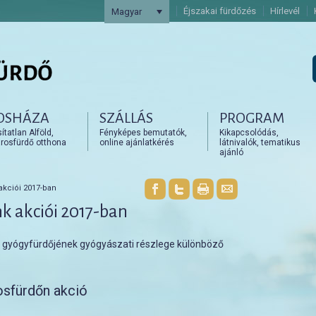
Éjszakai fürdőzés
Hírlevél
Magyar
OSHÁZA
SZÁLLÁS
PROGRAM
artalomra
artalomra
tatlan Alföld,
Fényképes bemutatók,
Kikapcsolódás,
rosfürdő otthona
online ajánlatkérés
látnivalók, tematikus
ajánló
akciói 2017-ban
k akciói 2017-ban
gyógyfürdőjének gyógyászati részlege különböző
osfürdőn akció