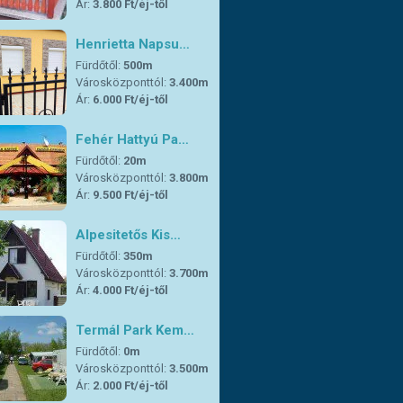
Ár:
3.800 Ft/éj-től
Henrietta Napsu…
Fürdőtől:
500m
Városközponttól:
3.400m
Ár:
6.000 Ft/éj-től
Fehér Hattyú Pa…
Fürdőtől:
20m
Városközponttól:
3.800m
Ár:
9.500 Ft/éj-től
Alpesitetős Kis…
Fürdőtől:
350m
Városközponttól:
3.700m
Ár:
4.000 Ft/éj-től
Termál Park Kem…
Fürdőtől:
0m
Városközponttól:
3.500m
Ár:
2.000 Ft/éj-től