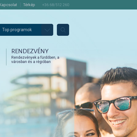
Kapcsolat
Térkép
+36 68/512 260
Top programok
RENDEZVÉNY
Rendezvények a fürdőben, a
városban és a régióban