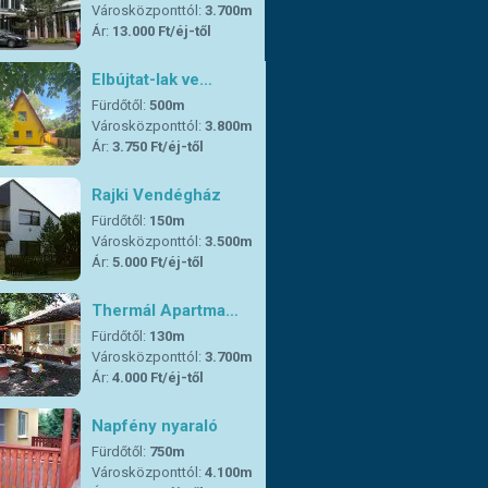
Városközponttól:
3.700m
Ár:
13.000 Ft/éj-től
Elbújtat-lak ve…
Fürdőtől:
500m
Városközponttól:
3.800m
Ár:
3.750 Ft/éj-től
Rajki Vendégház
Fürdőtől:
150m
Városközponttól:
3.500m
Ár:
5.000 Ft/éj-től
Thermál Apartma…
Fürdőtől:
130m
Városközponttól:
3.700m
Ár:
4.000 Ft/éj-től
Napfény nyaraló
Fürdőtől:
750m
Városközponttól:
4.100m