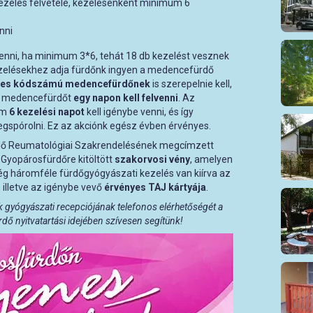
ezelés felvétele, kezelésenként minimum 6
nni
venni, ha minimum 3*6, tehát 18 db kezelést vesznek
zelésekhez adja fürdőnk ingyen a medencefürdő
-es kódszámú medencefürdőnek
is szerepelnie kell,
 a medencefürdőt
egy napon kell felvenni
. Az
um
6 kezelési napot
kell igénybe venni, és így
gspórolni. Ez az akciónk egész évben érvényes.
rdő Reumatológiai Szakrendelésének megcímzett
 Gyopárosfürdőre kitöltött
szakorvosi vény
, amelyen
g háromféle fürdőgyógyászati kezelés van kiírva az
illetve az igénybe vevő
érvényes TAJ kártyája
.
k gyógyászati recepciójának telefonos elérhetőségét a
ő nyitvatartási idejében szívesen segítünk!