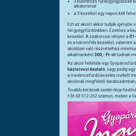
3 különböző fürdőgyógyászati k
alkalommal
a 3 kezelést egy napon kell felve
Ezt az akciót akkor tudják igénybe 
fel gyógyfürdőnkben. Ezekhez a ke
kezelést. A szakorvosi vényen a
01
és a háromféle kezelést, valamint
akcióban való részvételhez minim
alkalmanként
300,- Ft-ot
tudnak me
Az akció feltétele egy Gyopárosfü
háziorvosi beutaló
, vagy pedig egy
a medencefürdő kezelés mellett mé
akciónak megfelelő darabszámban, 
További kérdések esetén hívja fürdőn
+36 68 512-262 számon, melyen a fürd