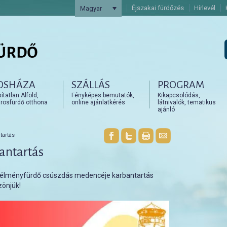
Éjszakai fürdőzés
Hírlevél
Magyar
OSHÁZA
SZÁLLÁS
PROGRAM
artalomra
artalomra
tatlan Alföld,
Fényképes bemutatók,
Kikapcsolódás,
rosfürdő otthona
online ajánlatkérés
látnivalók, tematikus
ajánló
artás
antartás
z élményfürdő csúszdás medencéje karbantartás
zönjük!