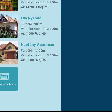
Városközponttól:
4.800m
Ár:
14.900 Ft/éj-től
Éva Nyaraló
Fürdőtől:
900m
Városközponttól:
3.400m
Ár:
4.000 Ft/éj-től
Napfény Apartman
Fürdőtől:
1.100m
Városközponttól:
3.400m
Ár:
5.000 Ft/éj-től
s szállás »