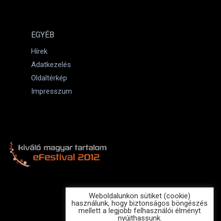
EGYÉB
Hírek
Adatkezelés
Oldaltérkép
Impresszum
Weboldalunkon sütiket (cookie)
használunk, hogy biztonságos böngészés
mellett a legjobb felhasználói élményt
nyújthassunk.