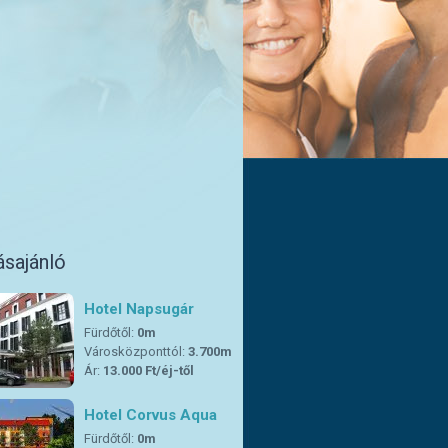
ásajánló
Hotel Napsugár
Fürdőtől:
0m
Városközponttól:
3.700m
Ár:
13.000 Ft/éj-től
Hotel Corvus Aqua
Fürdőtől:
0m