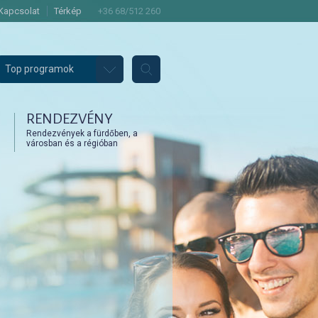
Kapcsolat
Térkép
+36 68/512 260
Top programok
RENDEZVÉNY
Rendezvények a fürdőben, a
városban és a régióban