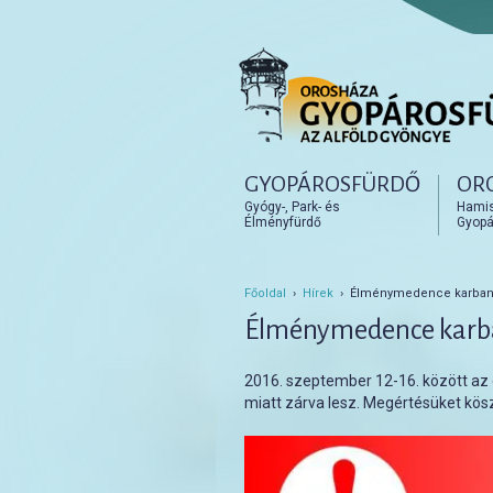
Főmenü
GYOPÁROSFÜRDŐ
OR
Tovább az elsődleges t
Tovább a másodlagos t
Gyógy-, Park- és
Hamisí
Élményfürdő
Gyopá
Főoldal
›
Hírek
› Élménymedence karbant
Élménymedence karb
2016. szeptember 12-16. között a
miatt zárva lesz. Megértésüket kös