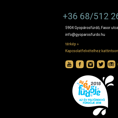
+36 68/512 2
5904 Gyopárosfürdő, Fasor utca
info@gyoparosfurdo.hu
térkép »
Kapcsolatfelvételhez kattintson