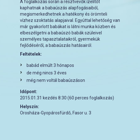
A foglalkozás során a résztvevők ízelítőt
kaphatnak a babaúszás alapfogásaiból,
megismerkedhetnek a hatékony és örömteli
vízhez szoktatás alapjaival. Egyúttal lehetőség van
már gyakorlott babákat is látni munka közben és
elbeszélgetni a babaúszó babák szüleivel
személyes tapasztalataikról, gyermekük
fejlődéséről, a babaúszás hatásairól.
Feltételek:
babád elmúlt 3 hónapos
de még nincs 3 éves
még nem voltál babaúszáson
Időpont:
2015.01.31 kezdés 8:30 (60 perces foglalkozás)
Helyszín:
Orosháza-Gyopárosfürdő, Fasor u. 3