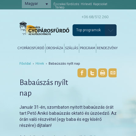
Magyar
Éjszakai fürdőzés
Hírlevél
Kapcsolat
Térkép
+36 68/512 260
Top programok
Főmenü
Tovább az elsődleges tartalomra
Tovább a másodlagos tartalomra
GYOPÁROSFÜRDŐ
OROSHÁZA
SZÁLLÁS
PROGRAM
RENDEZVÉNY
Főoldal
›
Hírek
› Babaúszás nyílt nap
Babaúszás nyílt
nap
Január 31-én, szombaton nyitott babaúszás órát
tart Pető Anikó babaúszás oktató és úszóedző. Az
órán való részvétel (egy baba és egy kísérő
részére) díjtalan!