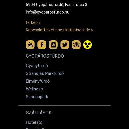
5904 Gyopárosfürdő, Fasor utca 3.
info@gyoparosfurdo.hu
térkép »
Kapcsolatfelvételhez kattintson ide »
GYOPÁROSFÜRDŐ
Gyógyfürdő
Strand és Parkfürdő
Élményfürdő
Wellness
Szaunapark
SZÁLLÁSOK
Hotel (5)