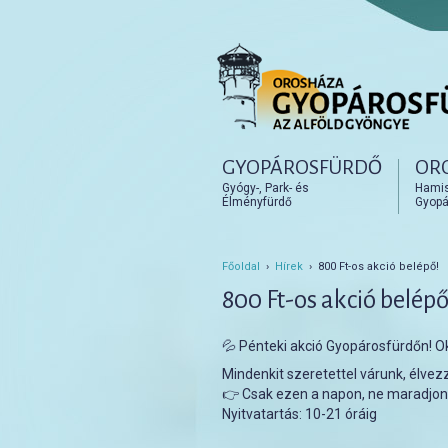
Főmenü
GYOPÁROSFÜRDŐ
OR
Tovább az elsődleges t
Tovább a másodlagos t
Gyógy-, Park- és
Hamisí
Élményfürdő
Gyopá
Főoldal
›
Hírek
› 800 Ft-os akció belépő!
800 Ft-os akció belépő
💦 Pénteki akció Gyopárosfürdőn! O
Mindenkit szeretettel várunk, élvez
👉 Csak ezen a napon, ne maradjon 
Nyitvatartás: 10-21 óráig