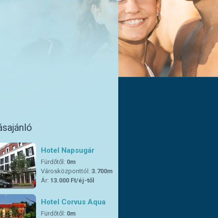
ásajánló
Hotel Napsugár
Fürdőtől:
0m
Városközponttól:
3.700m
Ár:
13.000 Ft/éj-től
Hotel Corvus Aqua
Fürdőtől:
0m