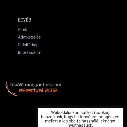
EGYÉB
Hírek
Adatkezelés
Oldaltérkép
Impresszum
Weboldalunkon sütiket (cookie)
használunk, hogy biztonságos böngészés
mellett a legjobb felhasználói élményt
nyújthassunk.