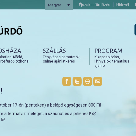
Éjszakai fürdőzés
Hírlevél
Magyar
OSHÁZA
SZÁLLÁS
PROGRAM
artalomra
artalomra
tatlan Alföld,
Fényképes bemutatók,
Kikapcsolódás,
rosfürdő otthona
online ajánlatkérés
látnivalók, tematikus
ajánló
!
któber 17-én (pénteken) a belépő egységesen 800 Ft!
ze a termálvíz melegét, a szaunát és a pihenést! 🌿
le!