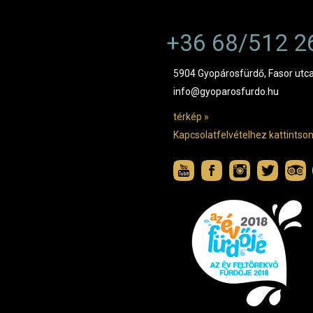
+36 68/512 2
5904 Gyopárosfürdő, Fasor utca
info@gyoparosfurdo.hu
térkép »
Kapcsolatfelvételhez kattintson