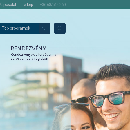
Kapcsolat
Térkép
+36 68/512 260
Top programok
RENDEZVÉNY
Rendezvények a fürdőben, a
városban és a régióban