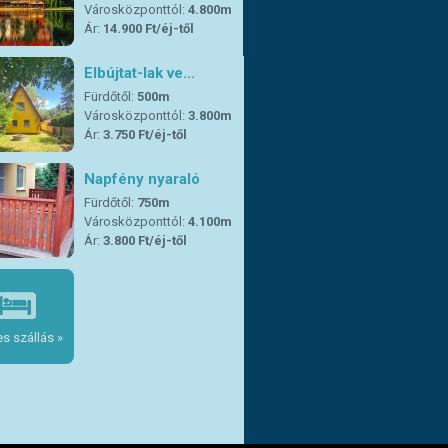
Városközponttól:
4.800m
Ár:
14.900 Ft/éj-től
Elbújtat-lak ve…
Fürdőtől:
500m
Városközponttól:
3.800m
Ár:
3.750 Ft/éj-től
Napfény nyaraló
Fürdőtől:
750m
Városközponttól:
4.100m
Ár:
3.800 Ft/éj-től
s szállás »