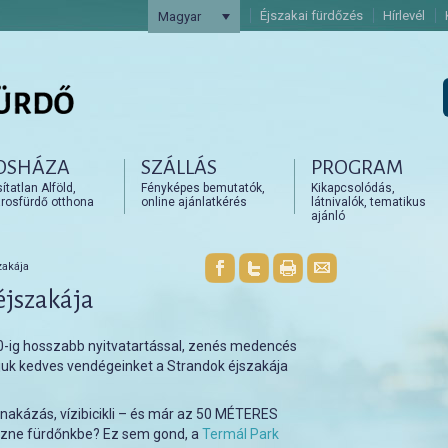
Éjszakai fürdőzés
Hírlevél
Magyar
OSHÁZA
SZÁLLÁS
PROGRAM
artalomra
artalomra
tatlan Alföld,
Fényképes bemutatók,
Kikapcsolódás,
rosfürdő otthona
online ajánlatkérés
látnivalók, tematikus
ajánló
zakája
éjszakája
0-ig hosszabb nyitvatartással, zenés medencés
juk kedves vendégeinket a Strandok éjszakája
csónakázás, vízibicikli – és már az 50 MÉTERES
ezne fürdőnkbe? Ez sem gond, a
Termál Park