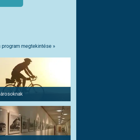
 program megtekintése »
árosoknak
Pároknak