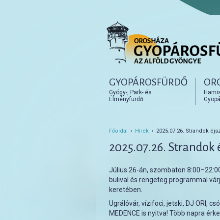
Főmenü
GYOPÁROSFÜRDŐ
OR
Tovább az elsődleges t
Tovább a másodlagos t
Gyógy-, Park- és
Hamisí
Élményfürdő
Gyopá
Főoldal
›
Hírek
› 2025.07.26. Strandok éjs
2025.07.26. Strandok 
Július 26-án, szombaton 8:00–22:0
bulival és rengeteg programmal vár
keretében.
Ugrálóvár, vízifoci, jetski, DJ ORI, 
MEDENCE is nyitva! Több napra érk