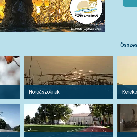
Összes
Horgászoknak
Kerékp