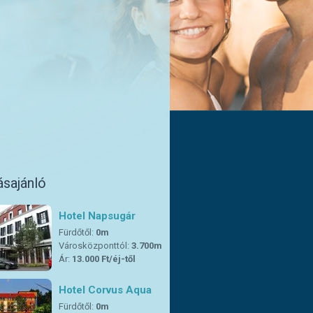
ásajánló
Hotel Napsugár
Fürdőtől:
0m
Városközponttól:
3.700m
Ár:
13.000 Ft/éj-től
Hotel Corvus Aqua
Fürdőtől:
0m