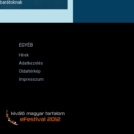
abarátoknak
1 napra
EGYÉB
Hírek
Adatkezelés
Oldaltérkép
Impresszum