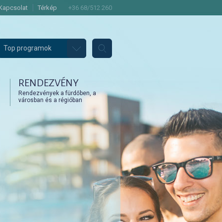
Kapcsolat
Térkép
+36 68/512 260
Top programok
RENDEZVÉNY
Rendezvények a fürdőben, a
városban és a régióban