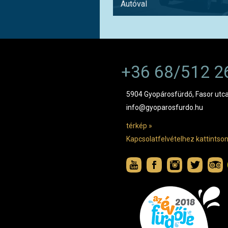
Autóval
+36 68/512 2
5904 Gyopárosfürdő, Fasor utca
info@gyoparosfurdo.hu
térkép »
Kapcsolatfelvételhez kattintson