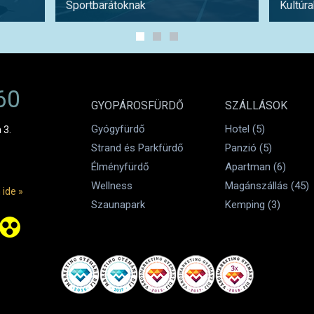
Sportbarátoknak
Kultúr
60
GYOPÁROSFÜRDŐ
SZÁLLÁSOK
Gyógyfürdő
Hotel (5)
 3.
Strand és Parkfürdő
Panzió (5)
Élményfürdő
Apartman (6)
Wellness
Magánszállás (45)
 ide »
Szaunapark
Kemping (3)