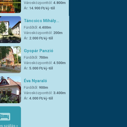
Városközponttól:
4.800m
Ár:
14.900 Ft/éj-től
Táncsics Mihály…
Fürdőtől:
4.400m
Városközponttól:
200m
Ár:
2.000 Ft/éj-től
Gyopár Panzió
Fürdőtől:
700m
Városközponttól:
4.500m
Ár:
5.000 Ft/éj-től
Éva Nyaraló
Fürdőtől:
900m
Városközponttól:
3.400m
Ár:
4.000 Ft/éj-től
s szállás »