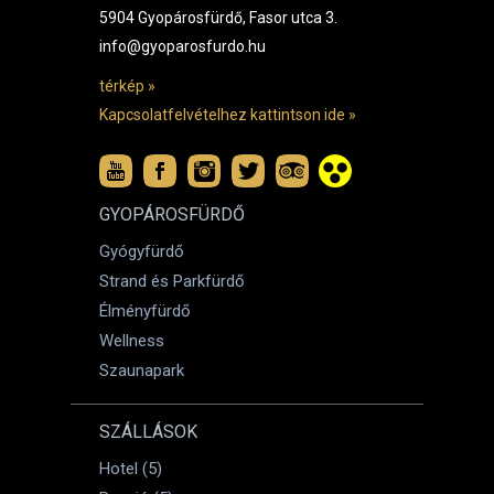
5904 Gyopárosfürdő, Fasor utca 3.
info@gyoparosfurdo.hu
térkép »
Kapcsolatfelvételhez kattintson ide »
GYOPÁROSFÜRDŐ
Gyógyfürdő
Strand és Parkfürdő
Élményfürdő
Wellness
Szaunapark
SZÁLLÁSOK
Hotel (5)