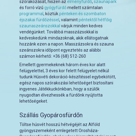
szórakozását, hiszen az
élményfürdő
,
szaunapark
és forró vízű
gyógyfürdő
mellett számtalan
programmal
, köztük
pénteken és szombaton
éjszakai fürdőzéssel
, valamint
péntektől hétfőig
szaunaszeánszokkal
várjuk minden kedves
vendégünket. Továbbá masszázsokkal is
kedveskedünk mindazoknak, akik ellátogatnak
hozzánk ezen a napon. Masszázsokra és szauna
szeánszokra időpont egyeztetés az alábbi
számon kérhető: +36 (68) 512-260
Emellett gyermekeknek három éves kor alatt
felügyelettel, 3 éves kor felett felügyelet nélkül
tudunk Húsvéti dekoráció-készítéssel egybekötött,
egész napos szórakozási lehetőséget biztosítani
ingyenes Játékkuckónkban, hogy a szülők
nyugodtan élvezhessék a fürdőnk nyújtotta
lehetőségeket.
Szállás Gyopárosfürdőn
Töltse húsvét hosszú hétvégéjét az Alföld
gyöngyszemeként emlegetett Orosháza-