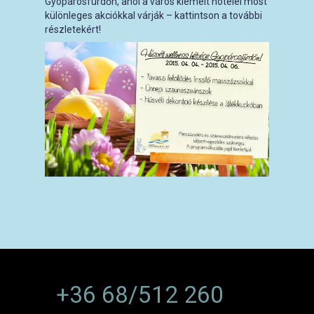
Gyopárosfürdőn, ahol a város kiemelt hotelei most
különleges akciókkal várják – kattintson a további
részletekért!
+36 68/512 260