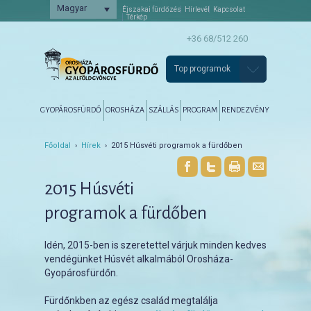
Magyar
Éjszakai fürdőzés
Hírlevél
Kapcsolat
Térkép
+36 68/512 260
Top programok
Főmenü
Tovább az elsődleges tartalomra
Tovább a másodlagos tartalomra
GYOPÁROSFÜRDŐ
OROSHÁZA
SZÁLLÁS
PROGRAM
RENDEZVÉNY
Főoldal
›
Hírek
› 2015 Húsvéti programok a fürdőben
2015 Húsvéti
programok a fürdőben
Idén, 2015-ben is szeretettel várjuk minden kedves
vendégünket Húsvét alkalmából Orosháza-
Gyopárosfürdőn.
Fürdőnkben az egész család megtalálja