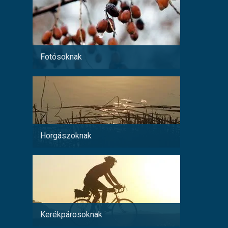
Fotósoknak
Párokn
Horgászoknak
Család
Kerékpárosoknak
Fiatal