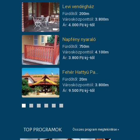
Levi vendégház
Fürdőtől:
200m
Városközponttól:
3.800m
Ár:
4.000 Ft/éj-től
Napfény nyaraló
Fürdőtől:
750m
Városközponttól:
4.100m
Ár:
3.800 Ft/éj-től
Fehér Hattyú Pa…
Fürdőtől:
20m
Városközponttól:
3.800m
Ár:
9.500 Ft/éj-től
TOP PROGRAMOK
Összes program megtekintése »