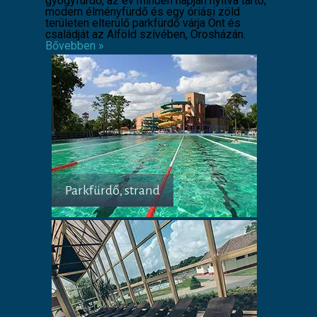
gyógyfürdő, az év minden napján nyitva tartó,
modern élményfürdő és egy óriási zöld
területen elterülő parkfürdő várja Önt és
családját az Alföld szívében, Orosházán.
Bővebben »
Parkfürdő, strand