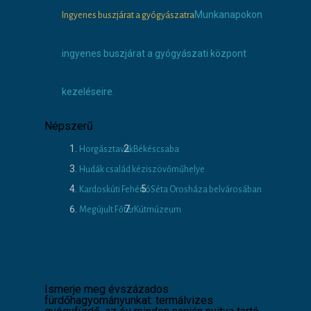
Munkanapokon
Ingyenes buszjárat a gyógyászatra
ingyenes buszjárat a gyógyászati központ
kezeléseire.
Népszerű
Horgásztavak
Békéscsaba
Hudák család kéziszövőműhelye
Kardoskúti Fehértó
Séta Orosháza belvárosában
Megújult Főtér
Kútmúzeum
Ismerje meg évszázados
fürdőhagyományunkat: termálvizes