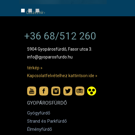
Összes hír ›
+36 68/512 260
5904 Gyopárosfürdő, Fasor utca 3.
info@gyoparosfurdo.hu
térkép »
Kapcsolatfelvételhez kattintson ide »
GYOPÁROSFÜRDŐ
Gyógyfürdő
Strand és Parkfürdő
Élményfürdő