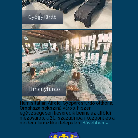
Gyógyfürdő
Élményfürdő
Hamisítatlan Alföld, Gyopárosfürdő otthona:
Orosháza sokszínű város, hiszen
egészségesen keveredik benne az alföldi
mezőváros, a 20. századi ipari központ és a
modern turisztikai település.
Bővebben »