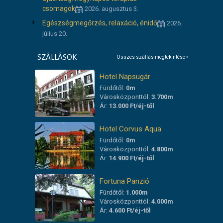
csomagok
2026. augusztus 3.
Egészségmegőrzés, relaxáció, énidő
2026.
július 20.
SZÁLLÁSOK
Összes szállás megtekintése »
Hotel Napsugár
Fürdőtől:
0m
Városközponttól:
3.700m
Ár:
13.000 Ft/éj-től
Hotel Corvus Aqua
Fürdőtől:
0m
Városközponttól:
4.800m
Ár:
14.900 Ft/éj-től
Fortuna Panzió
Fürdőtől:
1.000m
Városközponttól:
4.000m
Ár:
4.600 Ft/éj-től