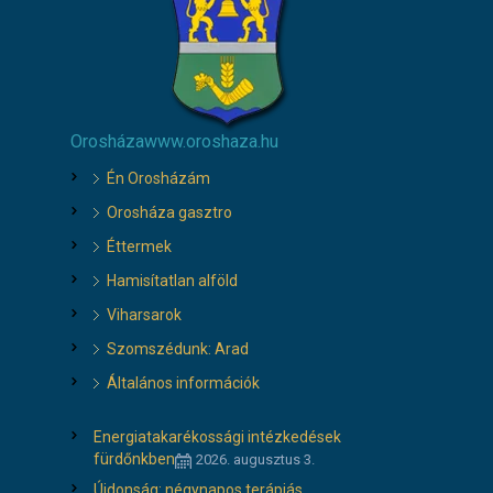
Orosháza
www.oroshaza.hu
Én Orosházám
Orosháza gasztro
Éttermek
Hamisítatlan alföld
Viharsarok
Szomszédunk: Arad
Általános információk
Energiatakarékossági intézkedések
fürdőnkben
2026. augusztus 3.
Újdonság: négynapos terápiás