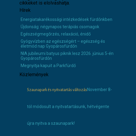
cikkeket is elolvashatja.
Hírek
Energiatakarékossági intézkedések fürdőnkben
Újdonság: négynapos terápiás csomagok
Egészségmegőrzés, relaxáció, énidő
Gyógyvízben az egészségért – egészség és
életmód nap Gyopárosfürdőn
NIA jubileumi batyus piknik lesz 2026. június 5-én
Gyopárosfürdőn
Megnyitja kapuit a Parkfürdő
Közlemények
November 8-
Szaunapark és nyitvatartás változás
tól módosult a nyitvatartásunk, hétvégente
újra nyitva a szaunapark!