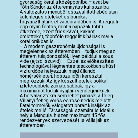
gyorsaság kerül a középpontba – avat be
Tóth Sándor az étteremnyitás kulisszáiba.
A változatos menüből összeállított ebéd után
különleges ételeket és borokat
fogyaszthatunk el vacsoraidőben is. A reggeli
épp olyan fontos, mint a napszak többi
étkezése, ezért friss kávét, kakaót,
omletteket, többféle reggelit kínálnak már a
korai órákban is.
– A modern gasztronómia újdonságai is
megjelennek az étteremben – tudjuk meg az
étterem tulajdonosától, ilyen például a sous
vide (ejtsd: szuvid). – Ezzel az előkészítési
technológiával légmentes tasakokban a húst
vízfürdőbe helyezzük, majd állandó
hőmérsékleten, hosszú időn keresztül
megfőzzük. Az így készült ételek sokkal
ízletesebbek, zamatosabbak, így a
maximumot tudjuk nyújtani vendégeinknek.
A borválasztékra sem lehet panasz, a főleg
Villányi fehér, vörös és rosé nedűk mellett
fiatal termelők válogatott borait kínálják az
ételek mellé. Társaságok számára is ideális
hely a Mandula, hiszen maximum 45 fős
rendezvények szervezését is vállalják az
étteremben.