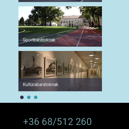
Sportbarátoknak
Hétvé
Kultúrabarátoknak
1 hétre
+36 68/512 260