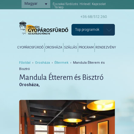
Magyar
Éjszakai fürdőzés
Hírlevél
Kapcsolat
Térkép
+36 68/512 260
Top programok
Főmenü
Tovább az elsődleges tartalomra
Tovább a másodlagos tartalomra
GYOPÁROSFÜRDŐ
OROSHÁZA
SZÁLLÁS
PROGRAM
RENDEZVÉNY
Főoldal
›
Orosháza
›
Éttermek
› Mandula Étterem és
Bisztró
Mandula Étterem és Bisztró
Orosháza,