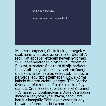
0
m-re a fürdőtől
0
m-re a városközponttól
Modern környezet, ételkülönlegességek –
csak néhány lépésre az orosházi főtértől. A
régi “Hatlépcsős” étterem helyén nyílt meg
2013 decemberében a Mandula Étterem és
Bisztró, a modern és a retró dizájn ötvözete.
Letisztult, hangulatos környezet, minőségi
ételek és italok, széles választék: mindez a
belváros legújabb éttermében. Egy, a korral
haladó étterem víziója lebegett Tóth Sándor
üzletvezető szemei előtt akkor, mikor úgy
döntött, Orosháza központjában nyit éttermet.
– A másik vendéglőnkben, a Diófa Csárdában
inkább a hagyományos ízekre, hangulatra
került a hangsúly. Több éve szeretnék egy
belvárosi éttermet, ahol a modern és a