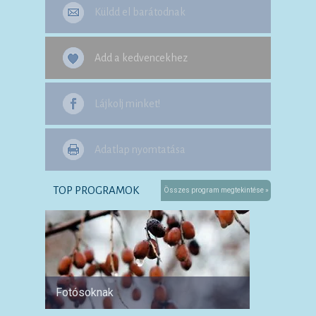
Küldd el barátodnak
Add a kedvencekhez
Lájkolj minket!
Adatlap nyomtatása
TOP PROGRAMOK
Összes program megtekintése »
Fotósoknak
Párokn