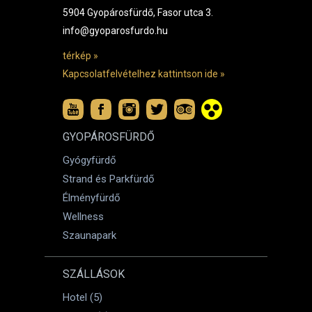
5904 Gyopárosfürdő, Fasor utca 3.
info@gyoparosfurdo.hu
térkép »
Kapcsolatfelvételhez kattintson ide »
GYOPÁROSFÜRDŐ
Gyógyfürdő
Strand és Parkfürdő
Élményfürdő
Wellness
Szaunapark
SZÁLLÁSOK
Hotel (5)