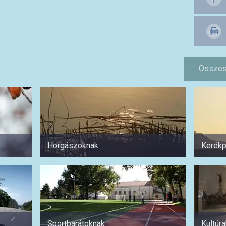
Összes
Horgászoknak
Kerékp
Sportbarátoknak
Kultúr