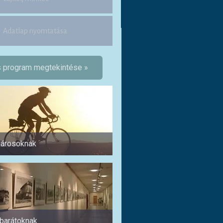
Adatlap nyomtatása
 program megtekintése »
árosoknak
Pároknak
abarátoknak
1 napra