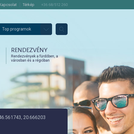
Kapcsolat
Térkép
+36 68/512 260
Top programok
RENDEZVÉNY
Rendezvények a fürdőben, a
városban és a régióban
46.561743, 20.666203