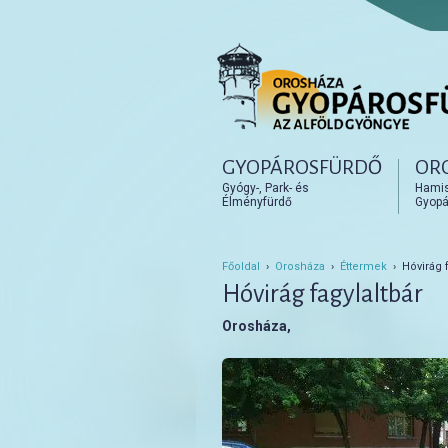
Főmenü
GYOPÁROSFÜRDŐ
OR
Tovább az elsődleges t
Tovább a másodlagos t
Gyógy-, Park- és
Hamisí
Élményfürdő
Gyopá
Főoldal
›
Orosháza
›
Éttermek
› Hóvirág f
Hóvirág fagylaltbár
Orosháza,