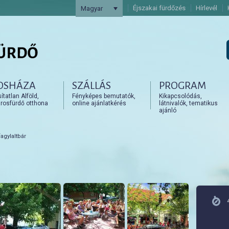
Éjszakai fürdőzés
Hírlevél
Magyar
OSHÁZA
SZÁLLÁS
PROGRAM
artalomra
artalomra
tatlan Alföld,
Fényképes bemutatók,
Kikapcsolódás,
rosfürdő otthona
online ajánlatkérés
látnivalók, tematikus
ajánló
agylaltbár