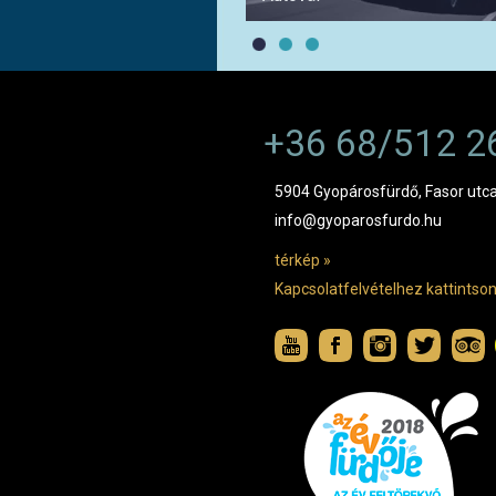
+36 68/512 2
5904 Gyopárosfürdő, Fasor utca
info@gyoparosfurdo.hu
térkép »
Kapcsolatfelvételhez kattintson