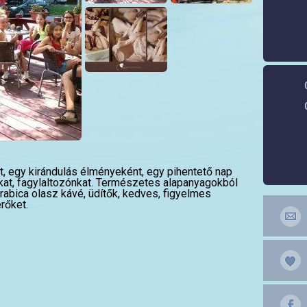
, egy kirándulás élményeként, egy pihentető nap
inkat, fagylaltozónkat. Természetes alapanyagokból
arabica olasz kávé, üdítők, kedves, figyelmes
rőket.