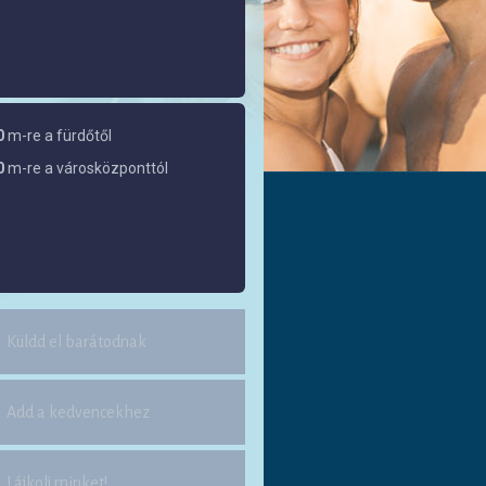
0
m-re a fürdőtől
0
m-re a városközponttól
Küldd el barátodnak
Add a kedvencekhez
Lájkolj minket!