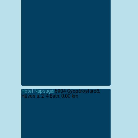
Hotel Napsugár
5904 Gyopárosfürdő,
Hűvös u. 2-4.
Bath: 0.00 km