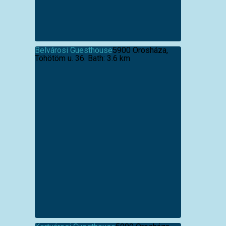
Belvárosi Guesthouse
5900 Orosháza,
Töhötöm u. 36.
Bath: 3.6 km