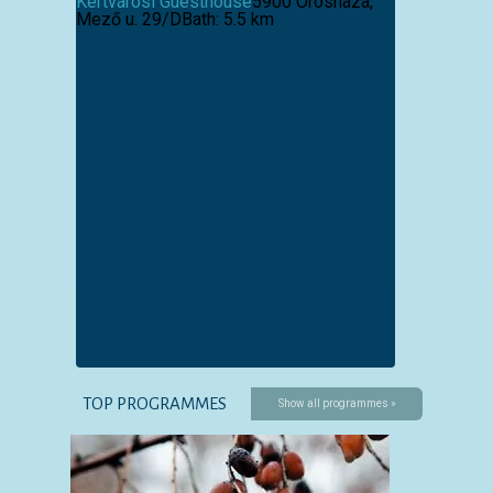
Kertvárosi Guesthouse
5900 Orosháza,
Mező u. 29/D
Bath: 5.5 km
TOP PROGRAMMES
Show all programmes »