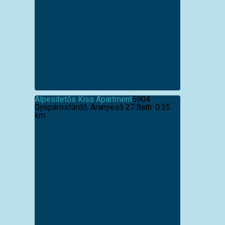
Alpesitetős Kiss Apartment
5904
Gyopárosfürdő, Aranyeső 27.
Bath: 0.35
km