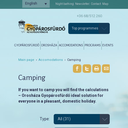
English
Night bathing
Newsletter
Contact
Map
+36 68/512 260
Top programmes
Főmenü
Tovább az elsődleges tartalomra
Tovább a másodlagos tartalomra
GYOPÁROSFÜRDŐ
OROSHÁZA
ACCOMODATIONS
PROGRAMS
EVENTS
Main page
›
Accomodations
› Camping
Camping
If you want to camp you will find the calculations
– Orosháza Gyopárosfürdő ideal solution for
everyone in a pleasant, domestic holiday.
Type:
All (31)