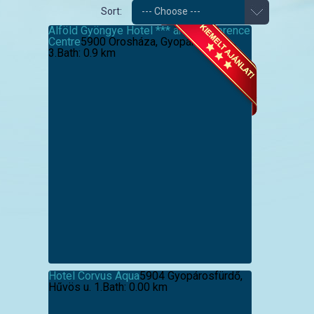
Sort:
--- Choose ---
Alföld Gyöngye Hotel *** and Conference
Centre
5900 Orosháza, Gyopárosi út.
3.
Bath: 0.9 km
Hotel Corvus Aqua
5904 Gyopárosfürdő,
Hűvös u. 1.
Bath: 0.00 km