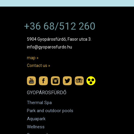
+36 68/512 260
5904 Gyopárosfürdő, Fasor utca 3.
info@gyoparosfurdo.hu
map »
Contact us »
GYOPÁROSFÜRDŐ
Thermal Spa
Park and outdoor pools
Aquapark
Wellness