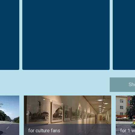
Sh
for culture fans
for 1 