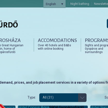
Night bathing
Newslette
English
ROSHÁZA
ACCOMODATIONS
PROGRAM
artalomra
artalomra
e Great Hungarian
Over 40 hotels and B&Bs
Sights and progr
in, home of
with online booking
Gyopáros and
opárosfürdő
surroundings
emand, prices, and job placement services in a variety of options 
Type:
All (31)
So
onference
Hotel Corvus Aqua
5904 Gyopárosfürdő,
Hotel Nap