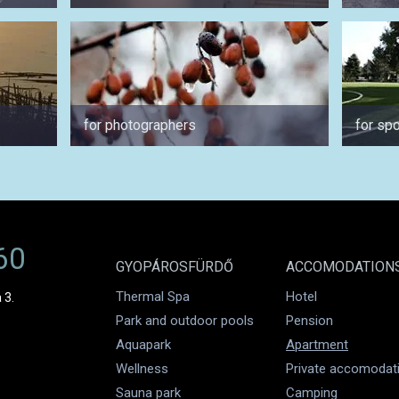
for photographers
for spo
60
GYOPÁROSFÜRDŐ
ACCOMODATION
Thermal Spa
Hotel
 3.
Park and outdoor pools
Pension
Aquapark
Apartment
Wellness
Private accomodat
Sauna park
Camping