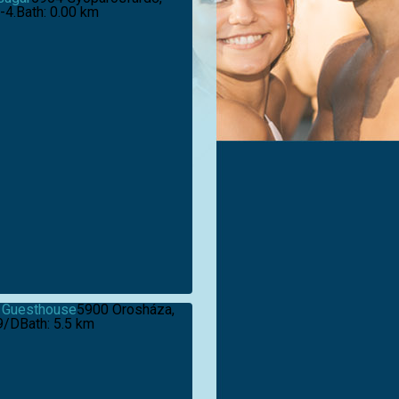
-4.
Bath: 0.00 km
i Guesthouse
5900 Orosháza,
9/D
Bath: 5.5 km