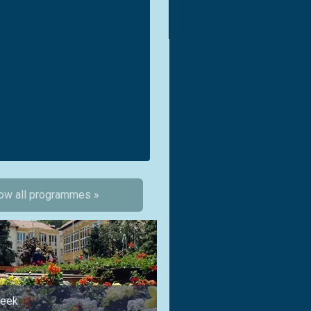
ow all programmes »
week
for families