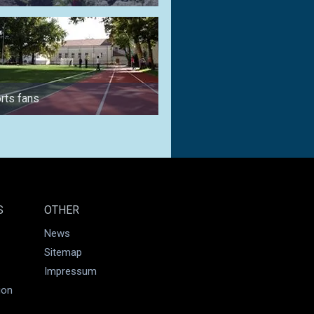
rts fans
for cyclers
S
OTHER
News
Sitemap
Impressum
ion