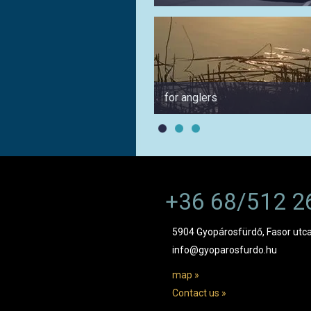
for anglers
+36 68/512 2
5904 Gyopárosfürdő, Fasor utca
info@gyoparosfurdo.hu
map »
Contact us »