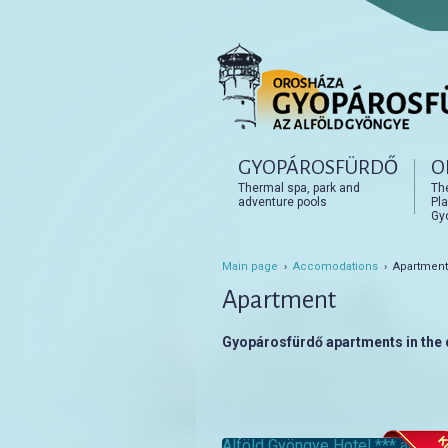
Főmenü
GYOPÁROSFÜRDŐ
O
Tovább az elsődleges t
Tovább a másodlagos t
Thermal spa, park and
Th
adventure pools
Pla
Gy
Main page
›
Accomodations
› Apartment
Apartment
Gyopárosfürdő apartments in the d
Alföld Gyöngye Hotel *** and C