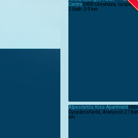
Centre
5900 Orosháza, Gyopárosi
3.
Bath: 0.9 km
Alpesitetős Kiss Apartment
590
Gyopárosfürdő, Aranyeső 27.
Bat
km