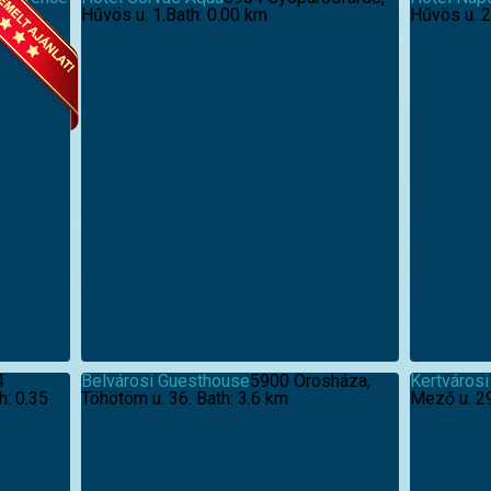
 út.
Hűvös u. 1.
Bath: 0.00 km
Hűvös u. 2
4
Belvárosi Guesthouse
5900 Orosháza,
Kertváros
h: 0.35
Töhötöm u. 36.
Bath: 3.6 km
Mező u. 2