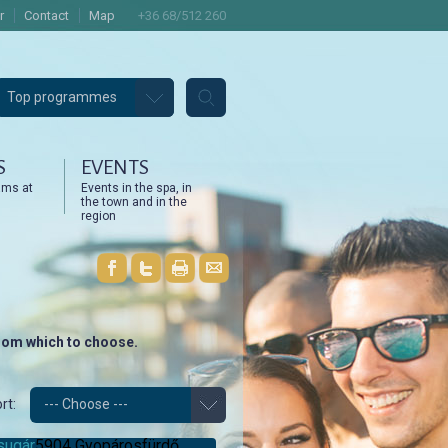
r
Contact
Map
+36 68/512 260
Top programmes
S
EVENTS
ams at
Events in the spa, in
the town and in the
region
from which to choose.
rt:
--- Choose ---
sugár
5904 Gyopárosfürdő,