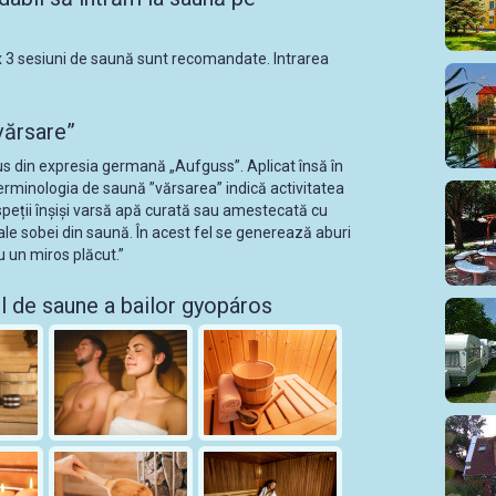
x 3 sesiuni de saună sunt recomandate. Intrarea
vărsare”
s din expresia germană „Aufguss”. Aplicat însă în
erminologia de saună ”vărsarea” indică activitatea
peții înșiși varsă apă curată sau amestecată cu
i ale sobei din saună. În acest fel se generează aburi
u un miros plăcut.”
l de saune a bailor gyopáros