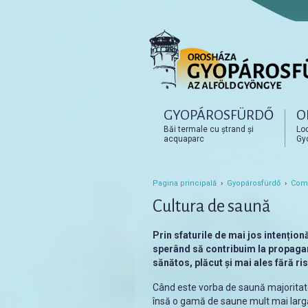
Főmenü
GYOPÁROSFÜRDŐ
O
Tovább az elsődleges t
Tovább a másodlagos t
Băi termale cu ștrand și
Loc
acquaparc
Gy
Pagina principală
›
Gyopárosfürdő
›
Comp
Cultura de saună
Prin sfaturile de mai jos intențio
sperând să contribuim la propagar
sănătos, plăcut și mai ales fără ri
Când este vorba de saună majoritat
însă o gamă de saune mult mai largă.