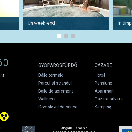
Un week-end
In timp
60
GYOPÁROSFÜRDŐ
CAZARE
Băile termale
Hotel
 3.
Parcul si strandul
Pensiune
Baile de agrement
Apartman
Wellness
Cazare privată
Complexul de saune
Kemping
!
Ungaria-România