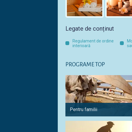
Legate de conținut
Regulament de ordine
Mo
interioară
sa
PROGRAME TOP
Pentru familii