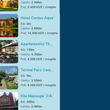
Centru:
2.900m
Preț:
5.450 HUF / noapte
Hotel Corvus Aqua
Băi:
0m
Centru:
4.800m
Preț:
14.900 HUF / noapte
Apartamentul Th…
Băi:
130m
Centru:
3.700m
Preț:
4.000 HUF / noapte
Termal Parc Cam…
Băi:
0m
Centru:
3.500m
Preț:
4.000 HUF / noapte
Vila Napsugár 2/A
Băi:
600m
Centru:
3.900m