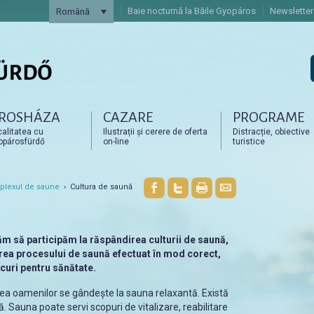
Baie nocturnă la Băile Gyopáros
Newsletter
Română
ROSHÁZA
CAZARE
PROGRAME
artalomra
artalomra
alitatea cu
Ilustrații și cerere de oferta
Distracție, obiective
opárosfürdő
on-line
turistice
lexul de saune
› Cultura de saună
năm să participăm la răspândirea culturii de saună,
ea procesului de saună efectuat în mod corect,
scuri pentru sănătate.
ea oamenilor se gândește la sauna relaxantă. Există
 Sauna poate servi scopuri de vitalizare, reabilitare