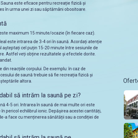
 Sauna este eficace pentru recreație fizică și
res în urma unei zi sau săptămâni obositoare.
ntă
 este maximum 15 minute/ocazie (în fiecare caz).
eal este intrarea de 3-4 ori în saună. Acordați atenție
eal așteptați cel puțin 15-20 minute între sesiunile de
re. Astfel veți obține rezultatele și efectele dorite.
mandat.
 din reacțiile corpului. De exemplu: în caz de
ocesului de saună trebuie să fie recreația fizică și
Ofert
teptările altora.
abil să intrăm la saună pe zi?
ună 4-5 ori. Intrarea în saună de mai multe ori este
în pericol echilibrul ionic. Depășirea acestei cantități,
de-a face cu menținerea sănătății sau a condiției de
abil să intrăm la saună pe