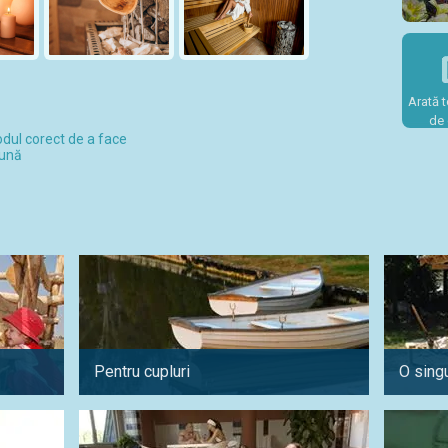
Arată t
de 
dul corect de a face
ună
Pentru cupluri
O singu