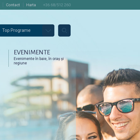
Contact
Harta
+36 68/512 260
Top Programe
EVENIMENTE
Evenimente în baie, în oraș și
regiune