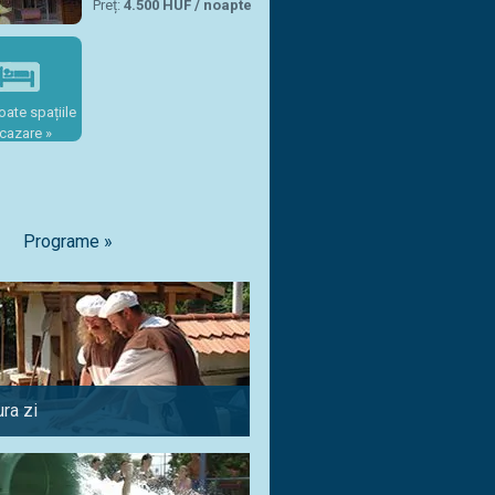
Preț:
4.500 HUF / noapte
oate spațiile
cazare »
Programe »
ra zi
Pentru tineri