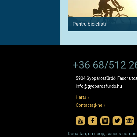
Pentru biciclisti
+36 68/512 2
5904 Gyopárosfürdő, Fasor utca
info@gyoparosfurdo.hu
Hartă »
Contactaţi-ne »
Doua tari, un scop, succes comun