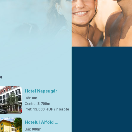
e
Hotel Napsugár
Băi:
0m
Centru:
3.700m
Preț:
13.000 HUF / noapte
Hotelul Alföld …
Băi:
900m