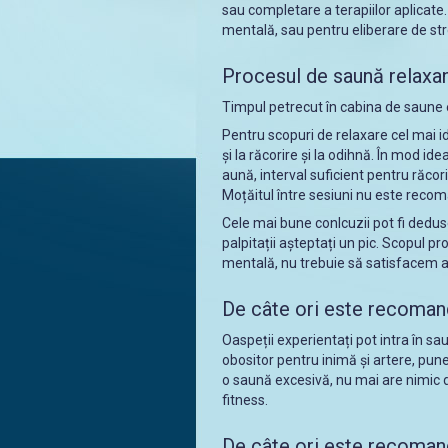
sau completare a terapiilor aplicate.
mentală, sau pentru eliberare de st
Procesul de saună relaxa
Timpul petrecut în cabina de saune
Pentru scopuri de relaxare cel mai id
și la răcorire și la odihnă. În mod id
aună, interval suficient pentru răcori
Moțăitul între sesiuni nu este reco
Cele mai bune conlcuzii pot fi deduse
palpitații așteptați un pic. Scopul pr
mentală, nu trebuie să satisfacem aș
De câte ori este recomand
Oaspeții experientați pot intra în sa
obositor pentru inimă și artere, pune 
o saună excesivă, nu mai are nimic 
fitness.
De câte ori este recomand