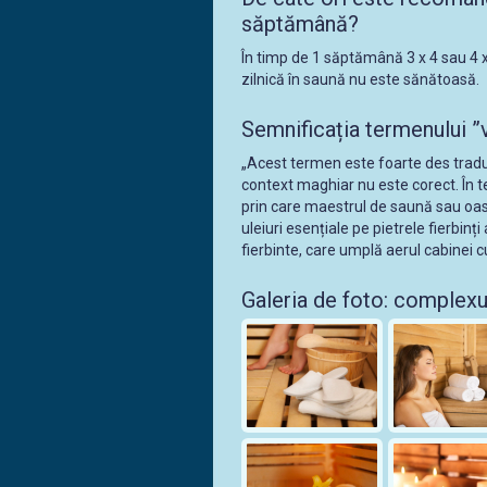
săptămână?
În timp de 1 săptămână 3 x 4 sau 4 
zilnică în saună nu este sănătoasă.
Semnificația termenului ”
„Acest termen este foarte des tradu
context maghiar nu este corect. În t
prin care maestrul de saună sau oas
uleiuri esențiale pe pietrele fierbinț
fierbinte, care umplă aerul cabinei c
Galeria de foto: complexu