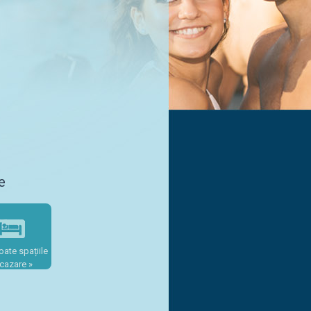
e
oate spațiile
cazare »