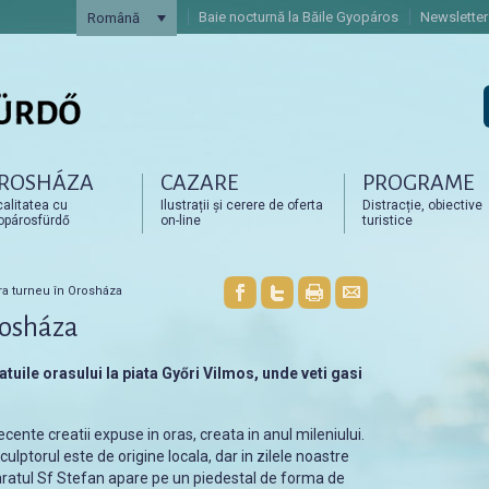
Baie nocturnă la Băile Gyopáros
Newsletter
Română
ROSHÁZA
CAZARE
PROGRAME
artalomra
artalomra
alitatea cu
Ilustrații și cerere de oferta
Distracție, obiective
opárosfürdő
on-line
turistice
a turneu în Orosháza
rosháza
tatuile orasului la piata Győri Vilmos, unde veti gasi
cente creatii expuse in oras, creata in anul mileniului.
culptorul este de origine locala, dar in zilele noastre
aratul Sf Stefan apare pe un piedestal de forma de