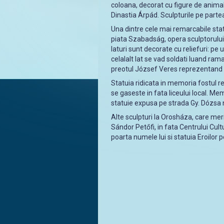
coloana, decorat cu figure de animal
Dinastia Árpád. Sculpturile pe partea
Una dintre cele mai remarcabile statu
piata Szabadság, opera sculptorului 
laturi sunt decorate cu reliefuri: pe
celalalt lat se vad soldati luand rama
preotul József Veres reprezentand
Statuia ridicata in memoria fostul r
se gaseste in fata liceului local. M
statuie expusa pe strada Gy. Dózsa n
Alte sculpturi la Orosháza, care meri
Sándor Petőfi, in fata Centrului Cultu
poarta numele lui si statuia Eroilor 