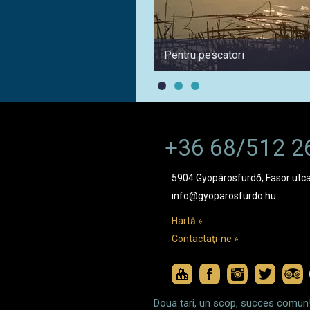
Pentru pescatori
+36 68/512 2
5904 Gyopárosfürdő, Fasor utca
info@gyoparosfurdo.hu
Hartă »
Contactaţi-ne »
Doua tari, un scop, succes comun