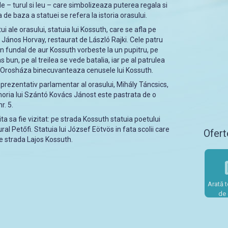
e – turul si leu – care simbolizeaza puterea regala si
 de baza a statuei se refera la istoria orasului.
i ale orasului, statuia lui Kossuth, care se afla pe
János Horvay, restaurat de László Rajki. Cele patru
 un fundal de aur Kossuth vorbeste la un pupitru, pe
s bun, pe al treilea se vede batalia, iar pe al patrulea
 Orosháza binecuvanteaza cenusele lui Kossuth.
eprezentativ parlamentar al orasului, Mihály Táncsics,
emoria lui Szántó Kovács Jánost este pastrata de o
r. 5.
ta sa fie vizitat: pe strada Kossuth statuia poetului
ral Petőfi. Statuia lui József Eötvös in fata scolii care
Ofert
pe strada Lajos Kossuth.
Arată t
de 