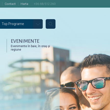
Contact
Harta
+36 68/512 260
Top Programe
EVENIMENTE
Evenimente în baie, în oraș și
regiune