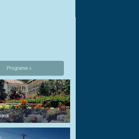
Programe »
mana
Pentru familii