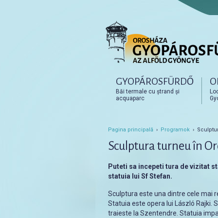
Főmenü
GYOPÁROSFÜRDŐ
O
Tovább az elsődleges t
Tovább a másodlagos t
Băi termale cu ștrand și
Loc
acquaparc
Gy
Pagina principală
›
Programok
› Sculptur
Sculptura turneu în O
Puteti sa incepeti tura de vizitat s
statuia lui Sf Stefan.
Sculptura este una dintre cele mai re
Statuia este opera lui László Rajki. S
traieste la Szentendre. Statuia imp