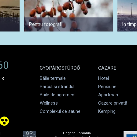
Pentru fotografi
In timp
60
GYOPÁROSFÜRDŐ
CAZARE
Băile termale
Hotel
 3.
Parcul si strandul
Pensiune
Baile de agrement
Apartman
Wellness
Cazare privată
Complexul de saune
Kemping
!
Ungaria-România