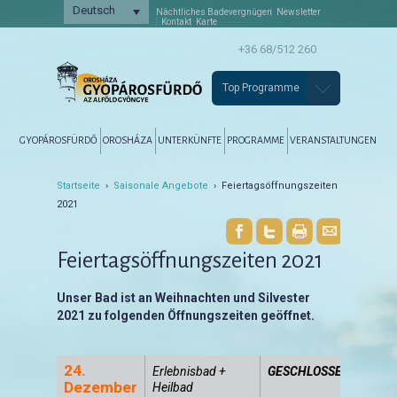
Deutsch
Nächtliches Badevergnügen
Newsletter
Kontakt
Karte
+36 68/512 260
Top Programme
Főmenü
Tovább az elsődleges tartalomra
Tovább a másodlagos tartalomra
GYOPÁROSFÜRDŐ
OROSHÁZA
UNTERKÜNFTE
PROGRAMME
VERANSTALTUNGEN
Startseite
›
Saisonale Angebote
› Feiertagsöffnungszeiten
2021
Feiertagsöffnungszeiten 2021
Unser Bad ist an Weihnachten und Silvester
2021 zu folgenden Öffnungszeiten geöffnet.
24.
Erlebnisbad +
GESCHLOSSEN
Dezember
Heilbad