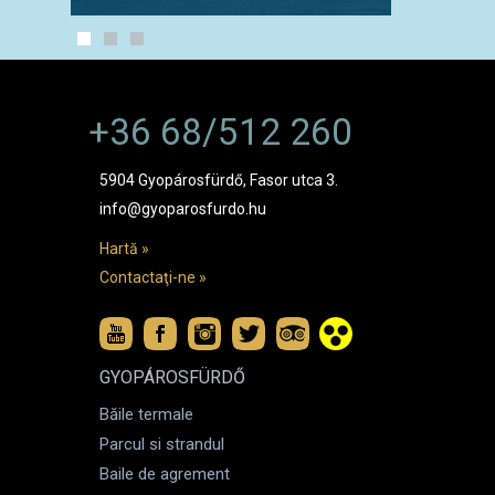
+36 68/512 260
5904 Gyopárosfürdő, Fasor utca 3.
info@gyoparosfurdo.hu
Hartă »
Contactaţi-ne »
GYOPÁROSFÜRDŐ
Băile termale
Parcul si strandul
Baile de agrement