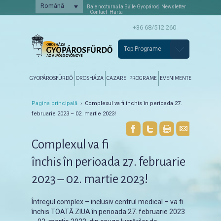
Română
Baie nocturnă la Băile Gyopáros
Newsletter
Contact
Harta
+36 68/512 260
Top Programe
Főmenü
Tovább az elsődleges tartalomra
Tovább a másodlagos tartalomra
GYOPÁROSFÜRDŐ
OROSHÁZA
CAZARE
PROGRAME
EVENIMENTE
Pagina principală
› Complexul va fi închis în perioada 27.
februarie 2023 – 02. martie 2023!
Complexul va fi
închis în perioada 27. februarie
2023 – 02. martie 2023!
Întregul complex – inclusiv centrul medical – va fi
închis TOATĂ ZIUA în perioada 27. februarie 2023