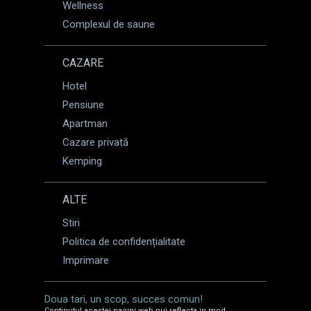
Wellness
Complexul de saune
CAZARE
Hotel
Pensiune
Apartman
Cazare privată
Kemping
ALTE
Stiri
Politica de confidențialitate
Imprimare
Doua tari, un scop, succes comun!
Continutul acestei pagini web nui reflecta in mod