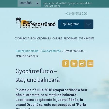
Română
Baie nocturnă la Băile Gyopáros
Newsletter
Contact
Harta
+36 68/512 260
Top Programe
Főmenü
Tovább az elsődleges tartalomra
Tovább a másodlagos tartalomra
GYOPÁROSFÜRDŐ
OROSHÁZA
CAZARE
PROGRAME
EVENIMENTE
Pagina principală
›
Gyopárosfürdő
› Gyopárosfürdő –
stațiune balneară
Gyopárosfürdő –
stațiune balneară
În data de 27 iulie 2016 Gyopárosfürdő a fost
oficial atestată ca și stațiune balneară.
Localitatea se găsește în județul Békés, în
orașul Orosháza, este cunoscut ca și ”Perla