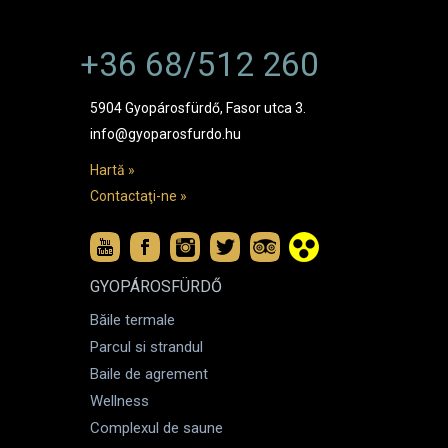
+36 68/512 260
5904 Gyopárosfürdő, Fasor utca 3.
info@gyoparosfurdo.hu
Hartă »
Contactaţi-ne »
GYOPÁROSFÜRDŐ
Băile termale
Parcul si strandul
Baile de agrement
Wellness
Complexul de saune