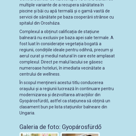
multiple variante de a recupera sănătatea în
piscine și băi cu apă termală și o gamă vastă de
servicii de sănătate pe baza cooperării strânse cu
spitalul din Orosháza.
Complexul a obținut calificația de stațiune
balneară nu exclusiv pe baza apei sale termale. A
fost luat în considerație vegetația bogată a
regiunii, condițiile ideale pentru odihnă, precum și
aerul curat și mediul natural în care este amplasat
complexul. Direct pe malul lacului se găsesc
numeroase hoteluri, în imediata vecinătate a
centrului de wellness.
În scopul menținerii acestui titlu conducerea
orașului și a regiunii lucrează în continuare pentru
modernizarea și dezvoltarea atracțiilor din
Gyopárosfürdő, astfel ca stațiunea să obțină un
clasament bun pe lista stațiunilor balneare din
Ungaria.
Galeria de foto: Gyopárosfürdő