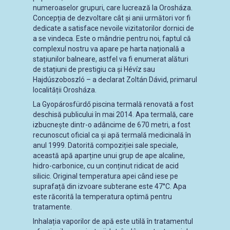
numeroaselor grupuri, care lucrează la Orosháza.
Concepția de dezvoltare cât și anii următori vor fi
dedicate a satisface nevoile vizitatorilor dornici de
a se vindeca. Este o mândrie pentru noi, faptul că
complexul nostru va apare pe harta națională a
stațiunilor balneare, astfel va fi enumerat alături
de stațiuni de prestigiu ca și Hévíz sau
Hajdúszoboszló – a declarat Zoltán Dávid, primarul
localității Orosháza.
La Gyopárosfürdő piscina termală renovată a fost
deschisă publicului în mai 2014. Apa termală, care
izbucnește dintr-o adâncime de 670 metri, a fost
recunoscut oficial ca și apă termală medicinală în
anul 1999. Datorită compoziției sale speciale,
această apă aparține unui grup de ape alcaline,
hidro-carbonice, cu un conținut ridicat de acid
silicic. Original temperatura apei când iese pe
suprafață din izvoare subterane este 47°C. Apa
este răcorită la temperatura optimă pentru
tratamente.
Inhalația vaporilor de apă este utilă în tratamentul