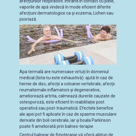
afecțiunilor respiratorii. Intrând în contact cu piele,
vaporile de apă vindecă în mode eficient diferite
afecțiuni dermatologice ca și eczema, Lichen sau
psoriază.
Apa termală are numeroase virtuți în domeniul
medical (lista nu este exhaustivă): ajută în caz de
hernie de disc, afecții a coloanei vertebrale, afecții
reumatismale inflamatorii și degenerative,
ameliorează artrita, calmează durerile cauzate de
osteoporoză, este eficient în reabilitație post
operativă sau post-traumatică. Efectele benefice
ale apei pot fi aplicate în caz de spasme musculare
derivate din boli cerebrale, iar și boala Parkinson
poate fi ameliorată prin balneo-terapie.
Centrul balnear de fizioterapie vă oferă alături de