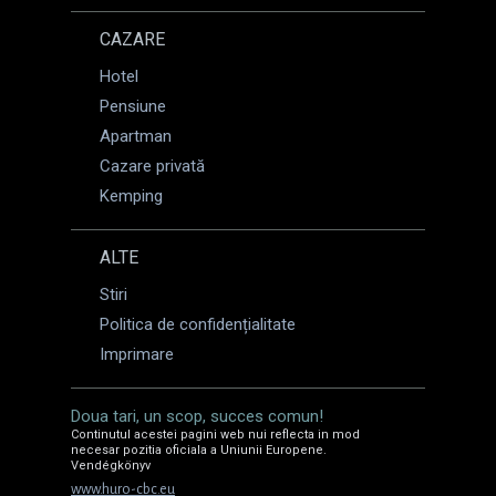
CAZARE
Hotel
Pensiune
Apartman
Cazare privată
Kemping
ALTE
Stiri
Politica de confidențialitate
Imprimare
Doua tari, un scop, succes comun!
Continutul acestei pagini web nui reflecta in mod
necesar pozitia oficiala a Uniunii Europene.
Vendégkönyv
www.huro-cbc.eu