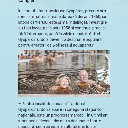
Câmpiei”
Începutul Istoria lacului din Gyopáros, precum și a
mediului natural unic se datează din anii 1860, iar
istoria cartierului este și mai îndelingat. Investițiile
au fost începute în anul 1958 și continuă, practic
fără întrerupere, până în zilele noastre. Astfel
Gyopárosfürdő a devenit o destinație populară
pentru amatorii de wellness și aquaparcuri.
– Pentru localitatea noastră faptul că
Gyopárosfürdő va apare în categoria stațiunilor
naționale, este un progres remarcabil. În ultimii ani
stațiunea a devenit din nou o destinație foarte
populară, ceea ce este rezultatul eforturilor