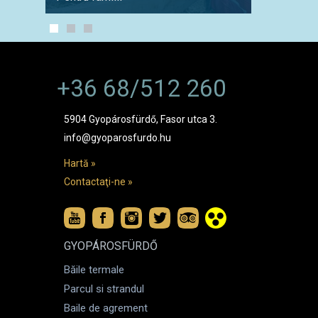
+36 68/512 260
5904 Gyopárosfürdő, Fasor utca 3.
info@gyoparosfurdo.hu
Hartă »
Contactaţi-ne »
GYOPÁROSFÜRDŐ
Băile termale
Parcul si strandul
Baile de agrement