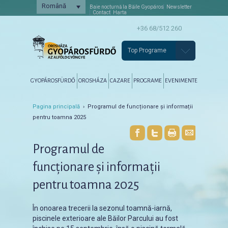
Română
Baie nocturnă la Băile Gyopáros
Newsletter
Contact
Harta
+36 68/512 260
Top Programe
Főmenü
Tovább az elsődleges tartalomra
Tovább a másodlagos tartalomra
GYOPÁROSFÜRDŐ
OROSHÁZA
CAZARE
PROGRAME
EVENIMENTE
Pagina principală
› Programul de funcționare și informații
pentru toamna 2025
Programul de
funcționare și informații
pentru toamna 2025
În onoarea trecerii la sezonul toamnă-iarnă,
piscinele exterioare ale Băilor Parcului au fost