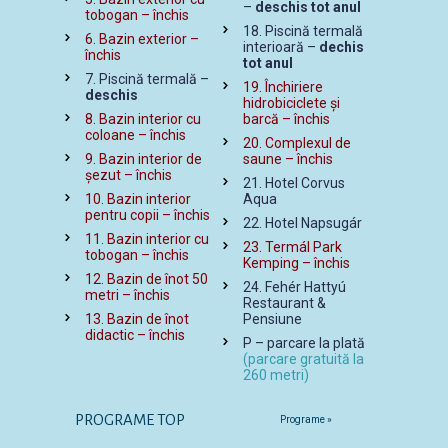
–
deschis tot anul
tobogan – închis
18. Piscină termală
6. Bazin exterior –
interioară –
dechis
închis
tot anul
7. Piscină termală –
19. Închiriere
deschis
hidrobiciclete și
8. Bazin interior cu
barcă – închis
coloane – închis
20. Complexul de
9. Bazin interior de
saune – închis
șezut – închis
21. Hotel Corvus
10. Bazin interior
Aqua
pentru copii – închis
22. Hotel Napsugár
11. Bazin interior cu
23. Termál Park
tobogan – închis
Kemping – închis
12. Bazin de înot 50
24. Fehér Hattyú
metri – închis
Restaurant &
13. Bazin de înot
Pensiune
didactic – închis
P – parcare la plată
(parcare gratuită la
260 metri)
PROGRAME TOP
Programe »