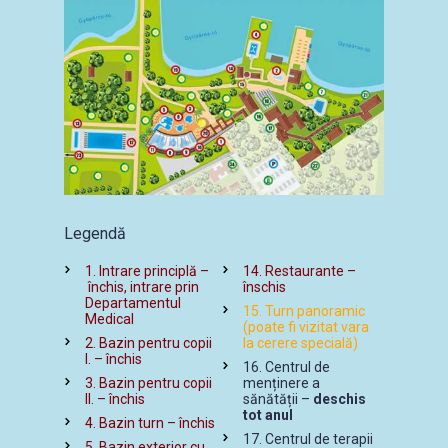
Legendă
1. Intrare principlă –
14. Restaurante –
închis, intrare prin
înschis
Departamentul
15. Turn panoramic
Medical
(poate fi vizitat vara
2. Bazin pentru copii
la cerere specială)
I. – închis
16. Centrul de
3. Bazin pentru copii
menținere a
II. – închis
sănătății –
deschis
tot anul
4. Bazin turn – închis
17. Centrul de terapii
5. Bazin exterior cu