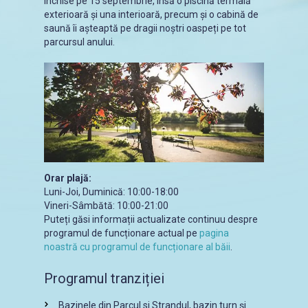
închise pe 15 septembrie, însă o piscină termală
exterioară și una interioară, precum și o cabină de
saună îi așteaptă pe dragii noștri oaspeți pe tot
parcursul anului.
Orar plajă:
Luni-Joi, Duminică: 10:00-18:00
Vineri-Sâmbătă: 10:00-21:00
Puteți găsi informații actualizate continuu despre
programul de funcționare actual pe
pagina
noastră cu programul de funcționare al băii
.
Programul tranziției
Bazinele din Parcul si Strandul, bazin turn și