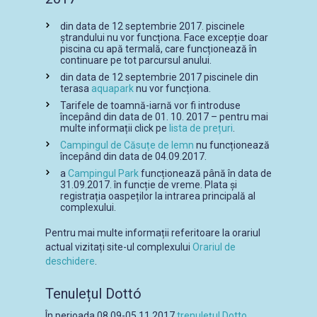
din data de 12 septembrie 2017. piscinele
ștrandului nu vor funcționa. Face excepție doar
piscina cu apă termală, care funcționează în
continuare pe tot parcursul anului.
din data de 12 septembrie 2017 piscinele din
terasa
aquapark
nu vor funcționa.
Tarifele de toamnă-iarnă vor fi introduse
începând din data de 01. 10. 2017 – pentru mai
multe informații click pe
lista de prețuri
.
Campingul de Căsuțe de lemn
nu funcționează
începând din data de 04.09.2017.
a
Campingul Park
funcționează până în data de
31.09.2017. în funcție de vreme. Plata și
registrația oaspeților la intrarea principală al
complexului.
Pentru mai multe informații referitoare la orariul
actual vizitați site-ul complexului
Orariul de
deschidere
.
Tenulețul Dottó
În perioada 08.09-05.11.2017
trenulețul Dotto