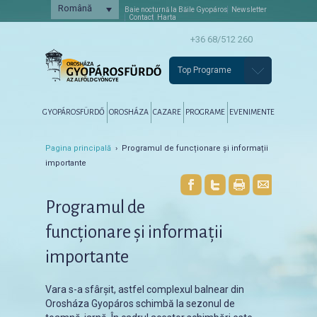
Română
Baie nocturnă la Băile Gyopáros
Newsletter
Contact
Harta
+36 68/512 260
Top Programe
Főmenü
Tovább az elsődleges tartalomra
Tovább a másodlagos tartalomra
GYOPÁROSFÜRDŐ
OROSHÁZA
CAZARE
PROGRAME
EVENIMENTE
Pagina principală
› Programul de funcționare și informații
importante
Programul de
funcționare și informații
importante
Vara s-a sfârșit, astfel complexul balnear din
Orosháza Gyopáros schimbă la sezonul de