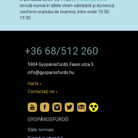
circulă numai în zilele vineri-sâmbătă și duminică
conform orariului de toamnă, între orele 10:30-
19:30.
+36 68/512 260
5904 Gyopárosfürdő, Fasor utca 3.
info@gyoparosfurdo.hu
Hartă »
Contactaţi-ne »
GYOPÁROSFÜRDŐ
Băile termale