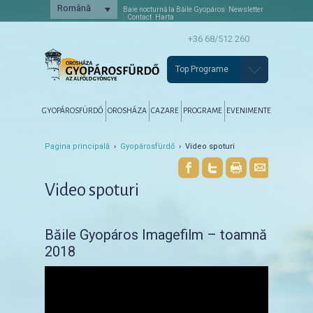
Română
Baie nocturnă la Băile Gyopáros
Newsletter
Contact
Harta
+36 68/512 260
Top Programe
Főmenü
Tovább az elsődleges tartalomra
Tovább a másodlagos tartalomra
GYOPÁROSFÜRDŐ
OROSHÁZA
CAZARE
PROGRAME
EVENIMENTE
Pagina principală
›
Gyopárosfürdő
› Video spoturi
Video spoturi
Băile Gyopáros Imagefilm – toamnă
2018